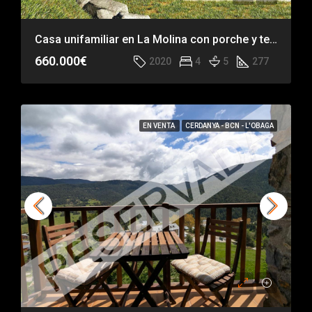
Casa unifamiliar en La Molina con porche y terraza
660.000€
2020
4
5
277
EN VENTA
CERDANYA - BCN - L'OBAGA