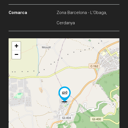
Comarca
Zona Barcelona - L'Obaga,
Cerdanya
+
−