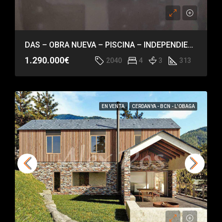
DAS – OBRA NUEVA – PISCINA – INDEPENDIENTE – HABITACIÓN EN PLANTA
1.290.000€
2040
4
3
313
EN VENTA
CERDANYA - BCN - L'OBAGA