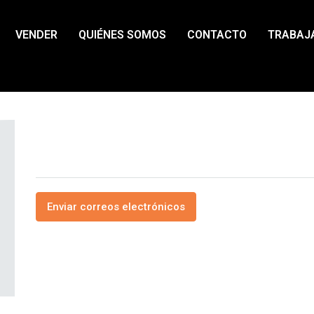
VENDER
QUIÉNES SOMOS
CONTACTO
TRABAJ
Alex Ros
Ver todos los comentarios
Enviar correos electrónicos