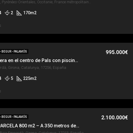
Estavar, Prades, Pyrénées-Orientales, Occitanie, France métropolitaine, 66800, France
4
2
170
m2
s
995.000€
 - BEGUR - PALAMÓS
Casa esquinera en el centro de Pals con piscina privada
rdà, Girona, Catalunya, 17256, España
4
5
225
m2
s
2.100.000€
 - BEGUR - PALAMÓS
SA TUNA – PARCELA 800 m2 – A 350 metros de la playa de Sa Tuna
 Baix Empordà, Girona, Catalunya, 17213, España