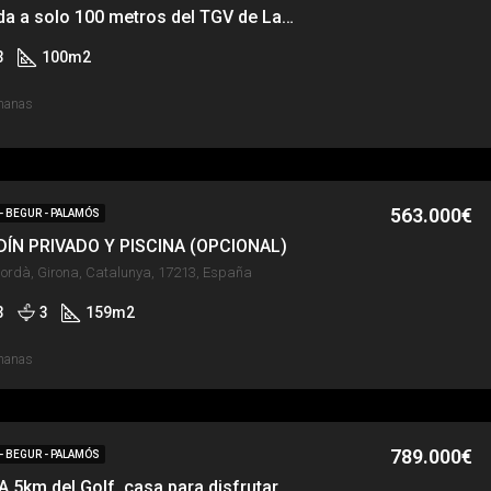
Casa adosada a solo 100 metros del TGV de La Masella
3
100
m2
manas
563.000€
 - BEGUR - PALAMÓS
DÍN PRIVADO Y PISCINA (OPCIONAL)
ordà, Girona, Catalunya, 17213, España
3
3
159
m2
manas
789.000€
 - BEGUR - PALAMÓS
REGENCÓS, A 5km del Golf, casa para disfrutar TODO el año