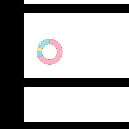
Propiedad
Tipos
73%
Casa
10%
Solar
5%
Apartamento
20%
Otros
Acerca de Alex Ros