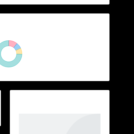
opiedad
Ciudades
12%
Begur
8%
Bolvir
8%
Puigcerdà
81%
Otros
Contacto