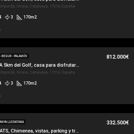
Empordà, Girona, Catalunya, 17214, España
4
3
170
m2
s
812.000€
 - BEGUR - PALAMÓS
REGENCÓS, A 5km del Golf, casa para disfrutar TODO el año
Empordà, Girona, Catalunya, 17214, España
4
3
170
m2
s
332.500€
ANYA LLEIDATANA
ÁTICO en PRATS, Chimenea, vistas, parking y trastero