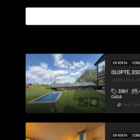
Listados (193)
EN VENTA
CERD
OLOPTE, ES
Olopte, Isòvol, 
2061
CASA
hace 2 día
EN VENTA
CERD