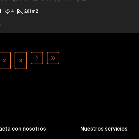
4
4
261
m2
s
2
3
acta con nosotros
Nuestros servicios