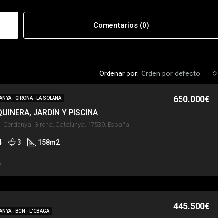
Comentarios (0)
Ordenar por:
Orden por defecto
650.000€
ANYA - GIRONA - LA SOLANA
QUINERA, JARDÍN Y PISCINA
All, Cerdanya, Girona, Catalunya, 17539, España
4
3
158
m2
s
445.500€
ANYA - BCN - L'OBAGA