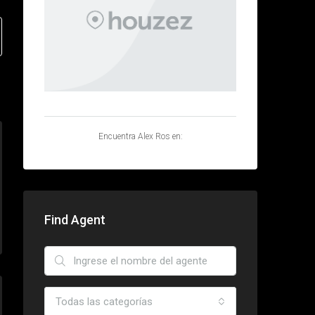
Correo
gestio@alexros.net
Encuentra Alex Ros en:
Find Agent
Todas las categorías