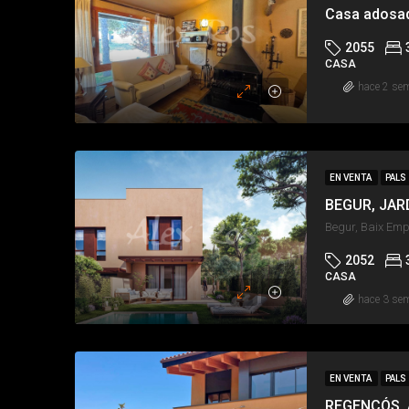
2055
CASA
hace 2 se
EN VENTA
PALS
BEGUR, JAR
Begur, Baix Emp
2052
CASA
hace 3 se
EN VENTA
PALS