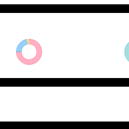
Propiedad
Estado
Pr
75%
En venta
22%
Reservado
3%
Vendido