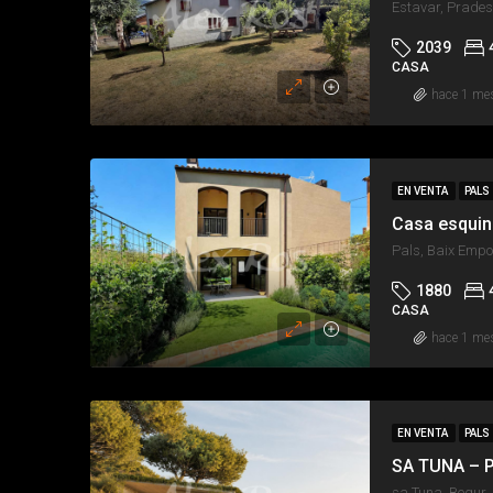
2039
CASA
hace 1 me
EN VENTA
PALS
Pals, Baix Empo
1880
CASA
hace 1 me
EN VENTA
PALS
sa Tuna, Begur,