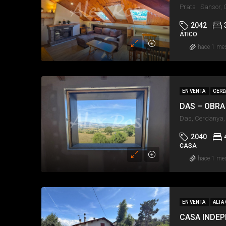
Prats i Sansor,
2042
ÁTICO
hace 1 me
EN VENTA
CERD
Das, Cerdanya,
2040
CASA
hace 1 me
EN VENTA
ALTA