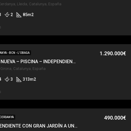
 Cerdanya, Lleida, Catalunya, España
3
2
85
m2
s
1.290.000€
ANYA - BCN - L'OBAGA
DAS – OBRA NUEVA – PISCINA – INDEPENDIENTE – HABITACIÓN EN PLANTA
 Girona, Catalunya, España
4
3
313
m2
s
490.000€
 CERDANYA
CASA INDEPENDIENTE CON GRAN JARDÍN A UN PASO DE LLÍVIA