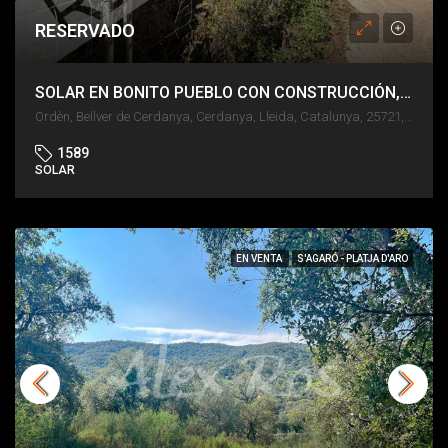
RESERVADO
SOLAR EN BONITO PUEBLO CON CONSTRUCCIÓN, POSIBILIDAD DE 3 VIVIENDAS
Ordèn, Bellver de Cerdanya, Cerdanya, Lleida, Catalunya, 25721, España
1589
SOLAR
EN VENTA
S'AGARÓ - PLATJA D'ARO