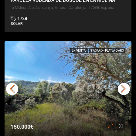
PARCELA RODEADA DE BOSQUE EN LA MOLINA
la Molina, Alp, Cerdanya, Girona, Catalunya, 17538, España
1728
SOLAR
EN VENTA
S'AGARÓ - PLATJA D'ARO
150.000€