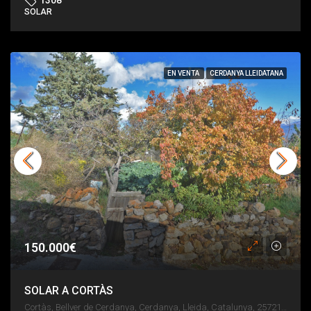
1308
SOLAR
EN VENTA
CERDANYA LLEIDATANA
150.000€
SOLAR A CORTÀS
Cortàs, Bellver de Cerdanya, Cerdanya, Lleida, Catalunya, 25721, España