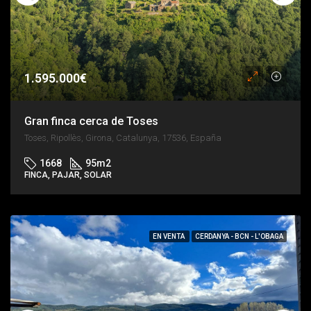
1.595.000€
Gran finca cerca de Toses
Toses, Ripollès, Girona, Catalunya, 17536, España
1668
95
m2
FINCA, PAJAR, SOLAR
EN VENTA
CERDANYA - BCN - L'OBAGA