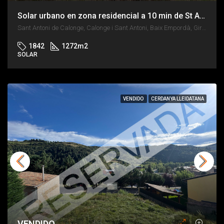
Solar urbano en zona residencial a 10 min de St Antoni Calonge, Platja d’Aro o Palamós
Sant Antoni de Calonge, Calonge i Sant Antoni, Baix Empordà, Girona, Catalunya, 17251, España
1842
1272
m2
SOLAR
VENDIDO
CERDANYA LLEIDATANA
VENDIDO