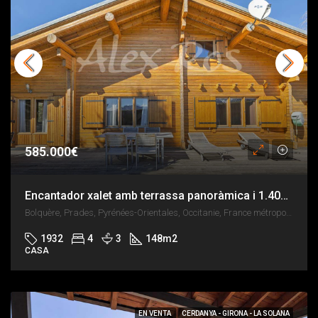
585.000€
Encantador xalet amb terrassa panoràmica i 1.400 m² de parcel.la
Bolquère, Prades, Pyrénées-Orientales, Occitanie, France métropolitaine, 66210, France
1932
4
3
148
m2
CASA
EN VENTA
CERDANYA - GIRONA - LA SOLANA