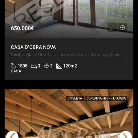
650.000€
CASA D’OBRA NOVA
Estoll, el Vilar d'Urtx, Fontanals de Cerdanya, Cerdanya, Girona, Catalunya, 17538, España
1898
3
3
120
m2
CASA
EN VENTA
CERDANYA - BCN - L'OBAGA