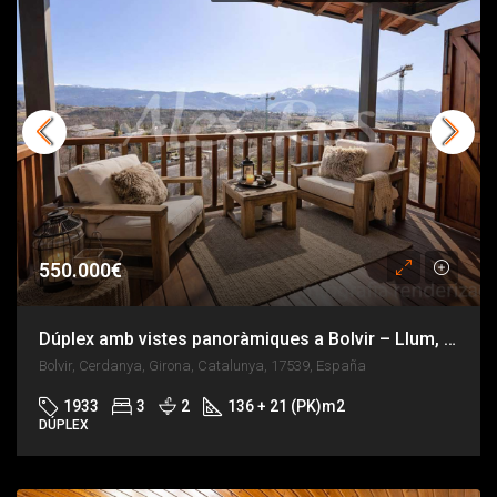
550.000€
Dúplex amb vistes panoràmiques a Bolvir – Llum, paisatge i oportunitat
Bolvir, Cerdanya, Girona, Catalunya, 17539, España
1933
3
2
136 + 21 (PK)
m2
DÚPLEX