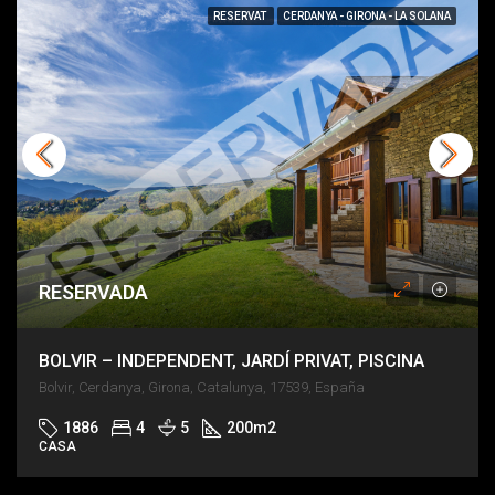
RESERVAT
CERDANYA - GIRONA - LA SOLANA
RESERVADA
BOLVIR – INDEPENDENT, JARDÍ PRIVAT, PISCINA
Bolvir, Cerdanya, Girona, Catalunya, 17539, España
1886
4
5
200
m2
CASA