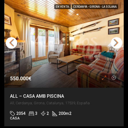
EN VENTA
CERDANYA - GIRONA - LA SOLANA
550.000€
ALL – CASA AMB PISCINA
All, Cerdanya, Girona, Catalunya, 17539, España
2054
3
2
200
m2
CASA