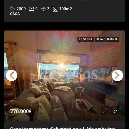
2009
3
2
100
m2
CASA
EN VENTA
ALTA CERDANYA
770.000€