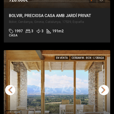
BOLVIR, PRECIOSA CASA AMB JARDÍ PRIVAT
Bolvir, Cerdanya, Girona, Catalunya, 17539, España
1997
3
3
191
m2
CASA
EN VENTA
CERDANYA - BCN - L'OBAGA