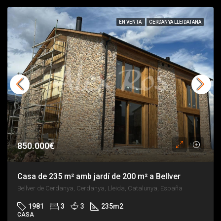
EN VENTA
CERDANYA LLEIDATANA
850.000€
Casa de 235 m² amb jardí de 200 m² a Bellver
Bellver de Cerdanya, Cerdanya, Lleida, Catalunya, España
1981
3
3
235
m2
CASA