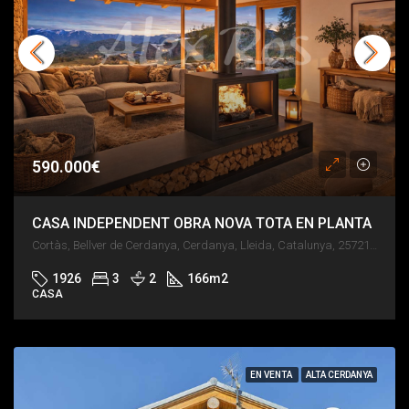
590.000€
CASA INDEPENDENT OBRA NOVA TOTA EN PLANTA
Cortàs, Bellver de Cerdanya, Cerdanya, Lleida, Catalunya, 25721, España
1926
3
2
166
m2
CASA
EN VENTA
ALTA CERDANYA