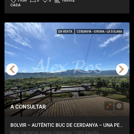
1950
3
3
163
m2
CASA
EN VENTA
CERDANYA - GIRONA - LA SOLANA
A CONSULTAR
BOLVIR – AUTÈNTIC BUC DE CERDANYA – UNA PEÇA IRREPETIBLE
Bolvir, Cerdanya, Girona, Catalunya, 17539, España