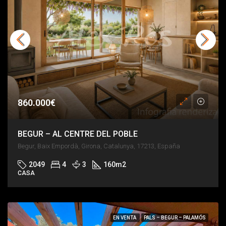
860.000€
BEGUR – AL CENTRE DEL POBLE
Begur, Baix Empordà, Girona, Catalunya, 17213, España
2049
4
3
160
m2
CASA
EN VENTA
PALS – BEGUR – PALAMÓS