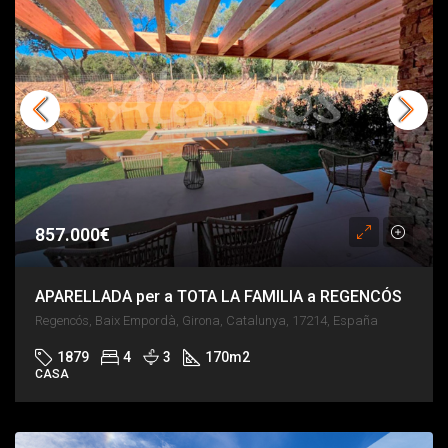
857.000€
APARELLADA per a TOTA LA FAMILIA a REGENCÓS
Regencós, Baix Empordà, Girona, Catalunya, 17214, España
1879
4
3
170
m2
CASA