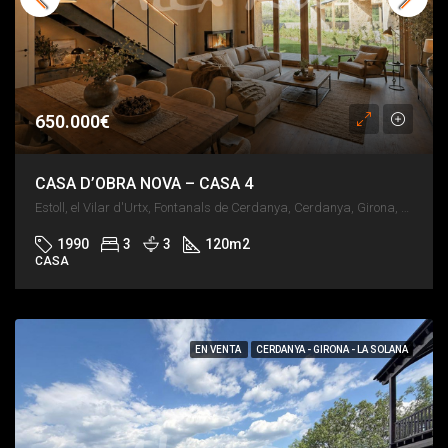
650.000€
CASA D’OBRA NOVA – CASA 4
Estoll, el Vilar d'Urtx, Fontanals de Cerdanya, Cerdanya, Girona, Catalunya, 17538, España
1990
3
3
120
m2
CASA
EN VENTA
CERDANYA - GIRONA - LA SOLANA