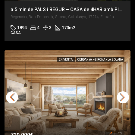
a 5 min de PALS i BEGUR – CASA de 4HAB amb PISCINA i LLAR DE FOC
Regencós, Baix Empordà, Girona, Catalunya, 17214, España
1894
4
3
170
m2
CASA
EN VENTA
CERDANYA - GIRONA - LA SOLANA
720.000€