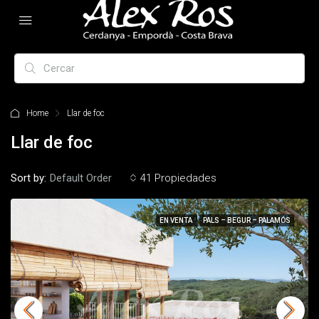
Home
Llar de foc
Llar de foc
Sort by:
Default Order
41 Propiedades
EN VENTA
PALS – BEGUR – PALAMÓS