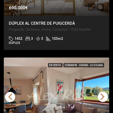
690.000€
DÚPLEX AL CENTRE DE PUIGCERDÀ
Puigcerdà, Cerdanya, Girona, Catalunya, 17520, España
1452
3
3
103
m2
DÚPLEX
EN VENTA
CERDANYA - GIRONA - LA SOLANA