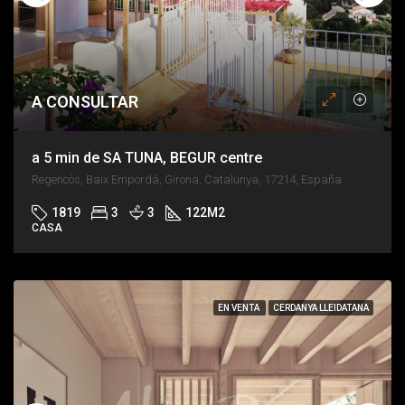
A CONSULTAR
a 5 min de SA TUNA, BEGUR centre
Regencós, Baix Empordà, Girona, Catalunya, 17214, España
1819
3
3
122
M2
CASA
EN VENTA
CERDANYA LLEIDATANA