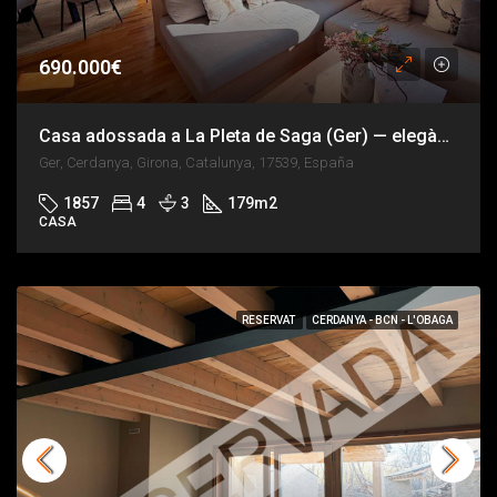
690.000€
Casa adossada a La Pleta de Saga (Ger) — elegància alpina i vistes al Pirineu
Ger, Cerdanya, Girona, Catalunya, 17539, España
1857
4
3
179
m2
CASA
RESERVAT
CERDANYA - BCN - L'OBAGA