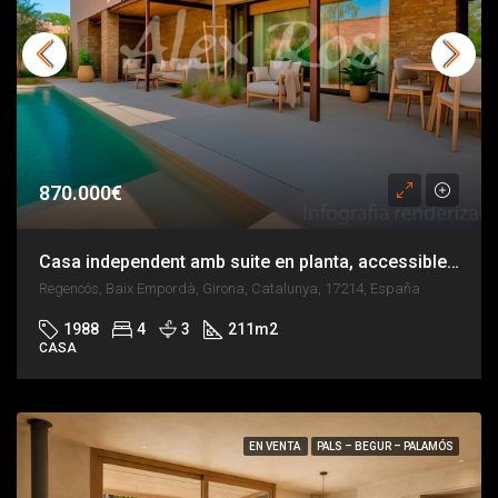
870.000€
Casa independent amb suite en planta, accessible, amb jardí i piscina a Regencós.
Regencós, Baix Empordà, Girona, Catalunya, 17214, España
1988
4
3
211
m2
CASA
EN VENTA
PALS – BEGUR – PALAMÓS