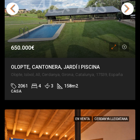
650.000€
OLOPTE, CANTONERA, JARDÍ I PISCINA
Olopte, Isòvol, All, Cerdanya, Girona, Catalunya, 17539, España
2061
4
3
158
m2
CASA
EN VENTA
CERDANYA LLEIDATANA