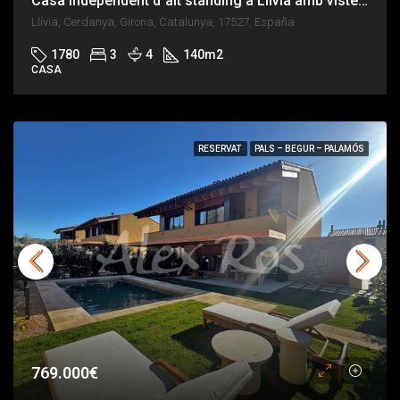
Casa independent d´alt standing a Llívia amb vistes 180º i orientació sud
Llívia, Cerdanya, Girona, Catalunya, 17527, España
1780
3
4
140
m2
CASA
RESERVAT
PALS – BEGUR – PALAMÓS
769.000€