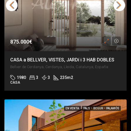
875.000€
CASA a BELLVER, VISTES, JARDí i 3 HAB DOBLES
Bellver de Cerdanya, Cerdanya, Lleida, Catalunya, España
1980
3
3
235
m2
CASA
EN VENTA
PALS – BEGUR – PALAMÓS