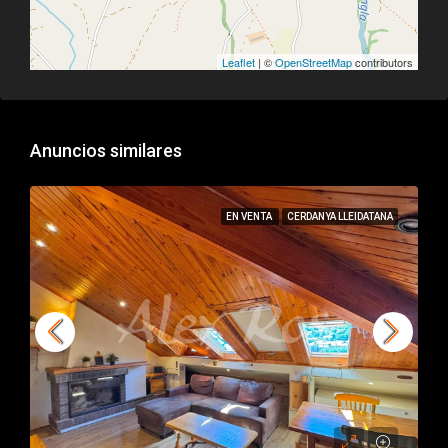
Leaflet
| ©
OpenStreetMap
contributors
Anuncios similares
EN VENTA
CERDANYA LLEIDATANA