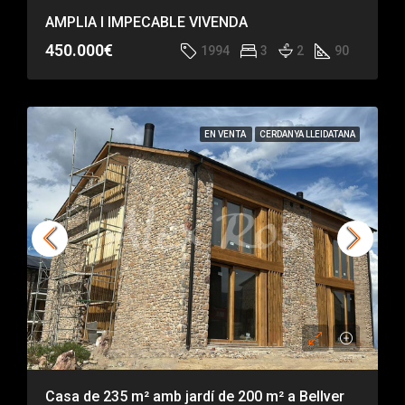
AMPLIA I IMPECABLE VIVENDA
450.000€
1994
3
2
90
EN VENTA
CERDANYA LLEIDATANA
Casa de 235 m² amb jardí de 200 m² a Bellver