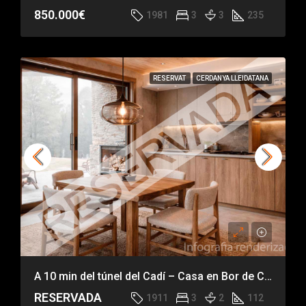
850.000€
1981
3
3
235
RESERVAT
CERDANYA LLEIDATANA
A 10 min del túnel del Cadí – Casa en Bor de Cerdanya
RESERVADA
1911
3
2
112