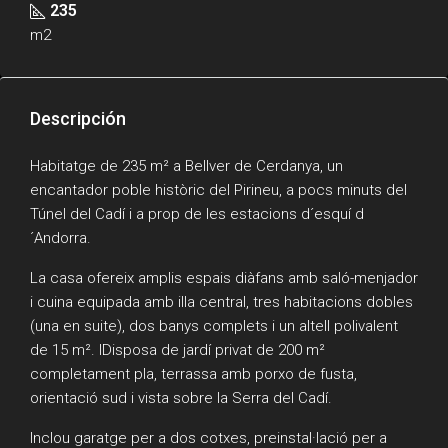
235
m2
Descripción
Habitatge de 235 m² a Bellver de Cerdanya, un
encantador poble històric del Pirineu, a pocs minuts del
Túnel del Cadí i a prop de les estacions d´esquí d
´Andorra.
La casa ofereix amplis espais diàfans amb saló-menjador
i cuina equipada amb illa central, tres habitacions dobles
(una en suite), dos banys complets i un altell polivalent
de 15 m². IDisposa de jardí privat de 200 m²
completament pla, terrassa amb porxo de fusta,
orientació sud i vista sobre la Serra del Cadí.
Inclou garatge per a dos cotxes, preinstal·lació per a