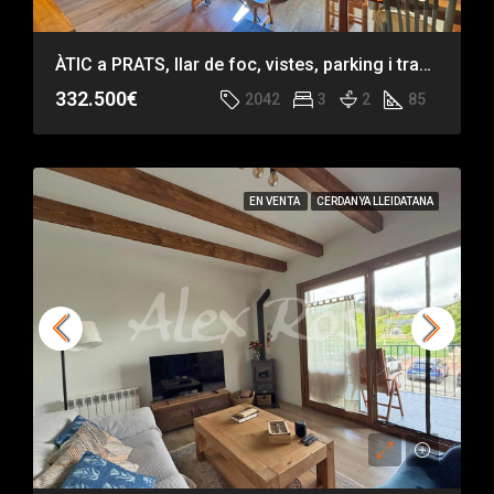
ÀTIC a PRATS, llar de foc, vistes, parking i traster
332.500€
2042
3
2
85
EN VENTA
CERDANYA LLEIDATANA