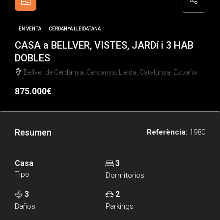
EN VENTA
CERDANYA LLEIDATANA
CASA a BELLVER, VISTES, JARDí i 3 HAB
DOBLES
Bellver de Cerdanya, Cerdanya, Lleida, Catalunya, España
875.000€
Resumen
Referència:
1980
Casa
3
Tipo
Dormitorios
3
2
Baños
Parkings