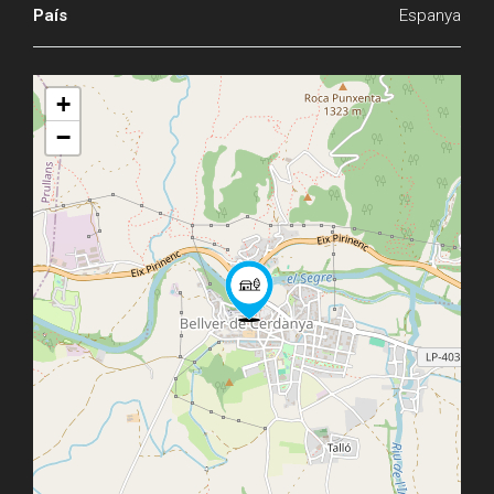
País
Espanya
+
−