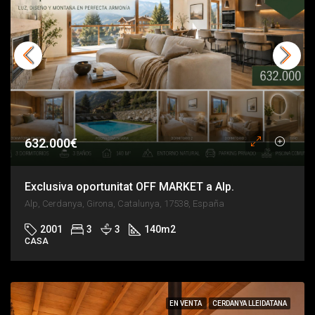
632.000€
Exclusiva oportunitat OFF MARKET a Alp.
Alp, Cerdanya, Girona, Catalunya, 17538, España
2001
3
3
140
m2
CASA
EN VENTA
CERDANYA LLEIDATANA