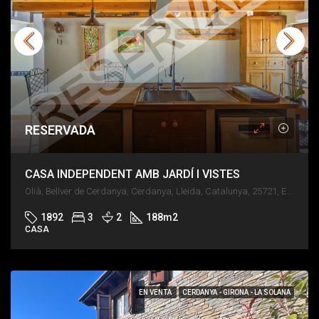
RESERVADA
CASA INDEPENDENT AMB JARDÍ I VISTES
Olià, Bellver de Cerdanya, Cerdanya, Lleida, Catalunya, 25721, España
1892
3
2
188
m2
CASA
EN VENTA
CERDANYA - GIRONA - LA SOLANA