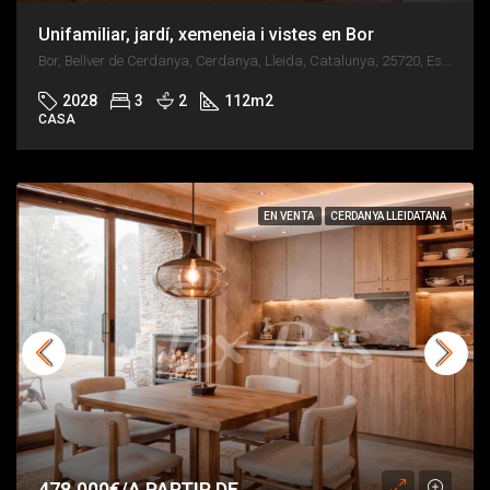
Unifamiliar, jardí, xemeneia i vistes en Bor
Bor, Bellver de Cerdanya, Cerdanya, Lleida, Catalunya, 25720, España
2028
3
2
112
m2
CASA
EN VENTA
CERDANYA LLEIDATANA
478.000€/A PARTIR DE