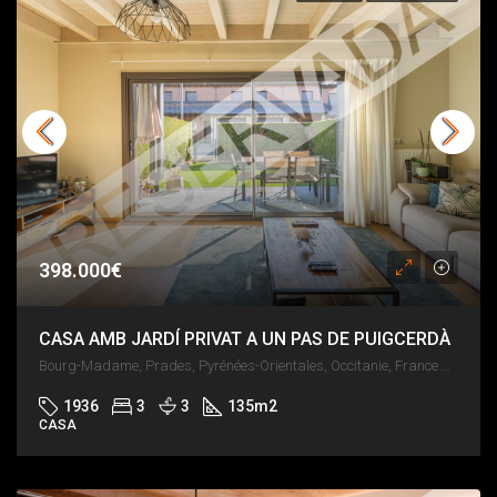
398.000€
CASA AMB JARDÍ PRIVAT A UN PAS DE PUIGCERDÀ
Bourg-Madame, Prades, Pyrénées-Orientales, Occitanie, France métropolitaine, 66760, France
1936
3
3
135
m2
CASA