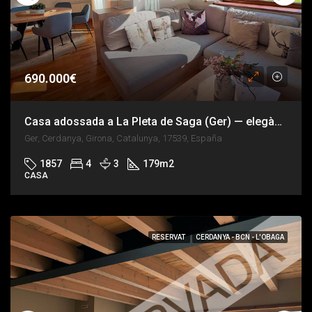
690.000€
Casa adossada a La Pleta de Saga (Ger) — elegància alpina i vistes al Pirineu
Ger, Cerdanya, Girona, Catalunya, 17539, España
1857
4
3
179
m2
CASA
RESERVAT
CERDANYA - BCN - L'OBAGA