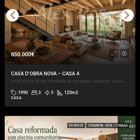
650.000€
CASA D’OBRA NOVA – CASA 4
Estoll, el Vilar d'Urtx, Fontanals de Cerdanya, Cerdanya, Girona, Catalunya, 17538, España
1990
3
3
120
m2
CASA
EN VENTA
CERDANYA - BCN - L'OBAGA