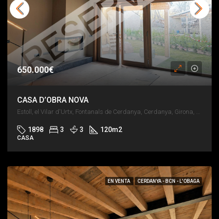
650.000€
CASA D’OBRA NOVA
Estoll, el Vilar d'Urtx, Fontanals de Cerdanya, Cerdanya, Girona, Catalunya, 17538, España
1898
3
3
120
m2
CASA
EN VENTA
CERDANYA - BCN - L'OBAGA