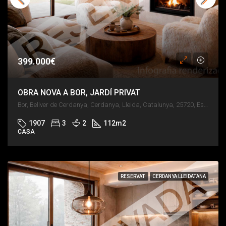
399.000€
OBRA NOVA A BOR, JARDÍ PRIVAT
Bor, Bellver de Cerdanya, Cerdanya, Lleida, Catalunya, 25720, España
1907
3
2
112
m2
CASA
RESERVAT
CERDANYA LLEIDATANA