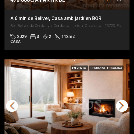
A 6 min de Bellver, Casa amb jardí en BOR
Bor, Bellver de Cerdanya, Cerdanya, Lleida, Catalunya, 25720, España
2029
3
2
112
m2
CASA
EN VENTA
CERDANYA LLEIDATANA