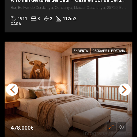
A 10 min del túnel del Cadí – Casa en Bor de Cerdanya
Bor, Bellver de Cerdanya, Cerdanya, Lleida, Catalunya, 25720, España
1911
3
2
112
m2
CASA
EN VENTA
CERDANYA LLEIDATANA
478.000€