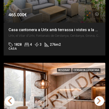
465.000€
Casa cantonera a Urtx amb terrassa i vistes a la muntanya
Urtx, el Vilar d'Urtx, Fontanals de Cerdanya, Cerdanya, Girona, Catalunya, 66340, España
1828
4
3
276
m2
CASA
RESERVAT
CERDANYA LLEIDATANA