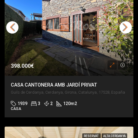
398.000€
CASA CANTONERA AMB JARDÍ PRIVAT
Guils de Cerdanya, Cerdanya, Girona, Catalunya, 17528, España
1939
3
2
120
m2
CASA
RESERVAT
ALTA CERDANYA