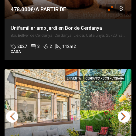
478.000€/A PARTIR DE
Unifamiliar amb jardí en Bor de Cerdanya
Bor, Bellver de Cerdanya, Cerdanya, Lleida, Catalunya, 25720, España
2027
3
2
112
m2
CASA
EN VENTA
CERDANYA - BCN - L'OBAGA