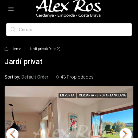
Home
Jardí privat
(Page 2)
Jardí privat
Sort by:
Default Order
43 Propiedades
EN VENTA
CERDANYA - GIRONA - LA SOLANA