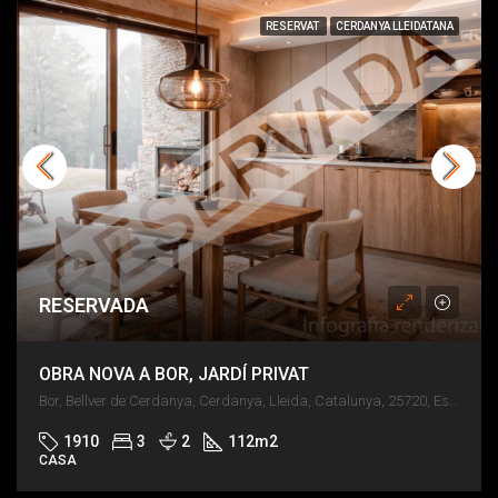
RESERVAT
CERDANYA LLEIDATANA
RESERVADA
OBRA NOVA A BOR, JARDÍ PRIVAT
Bor, Bellver de Cerdanya, Cerdanya, Lleida, Catalunya, 25720, España
1910
3
2
112
m2
CASA