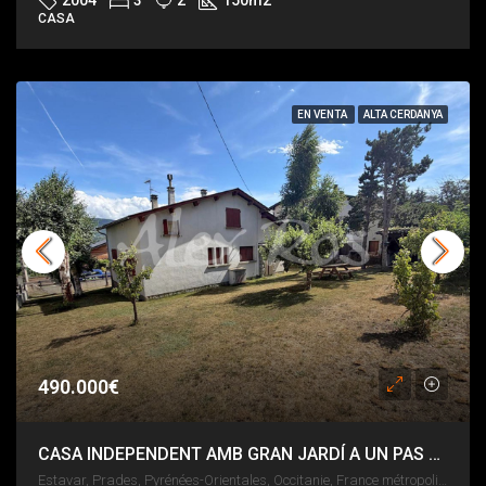
2004
3
2
150
m2
CASA
EN VENTA
ALTA CERDANYA
490.000€
CASA INDEPENDENT AMB GRAN JARDÍ A UN PAS DE LLÍVIA
Estavar, Prades, Pyrénées-Orientales, Occitanie, France métropolitaine, 66800, France