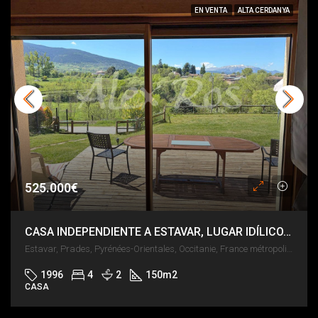
EN VENTA
ALTA CERDANYA
525.000€
CASA INDEPENDIENTE A ESTAVAR, LUGAR IDÍLICO, 1.000 m² DE JARDÍN Y VISTAS ESPECTACULARES.
Estavar, Prades, Pyrénées-Orientales, Occitanie, France métropolitaine, 66800, France
1996
4
2
150
m2
CASA