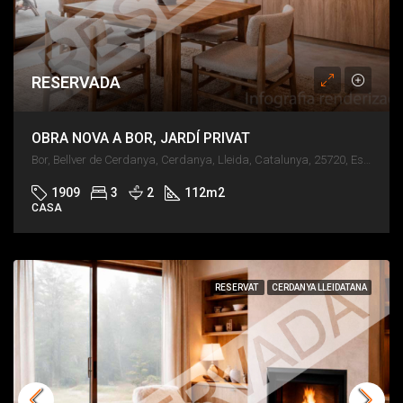
RESERVADA
OBRA NOVA A BOR, JARDÍ PRIVAT
Bor, Bellver de Cerdanya, Cerdanya, Lleida, Catalunya, 25720, España
1909
3
2
112
m2
CASA
RESERVAT
CERDANYA LLEIDATANA