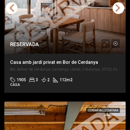
RESERVADA
Casa amb jardí privat en Bor de Cerdanya
Bor, Bellver de Cerdanya, Cerdanya, Lleida, Catalunya, 25720, España
1905
3
2
112
m2
CASA
CERDANYA LLEIDATANA