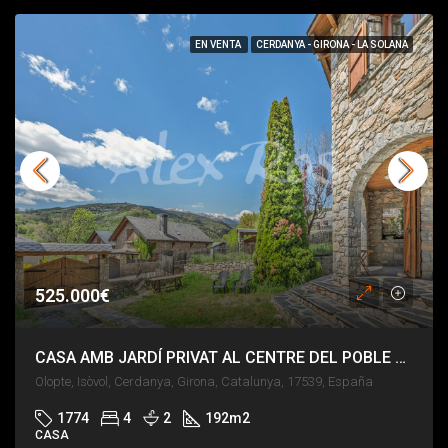
EN VENTA
CERDANYA - GIRONA - LA SOLANA
525.000€
CASA AMB JARDÍ PRIVAT AL CENTRE DEL POBLE D’OLOPTE
Olopte, Isòvol, Cerdanya, Girona, Catalunya, 17539, España
1774
4
2
192
m2
CASA