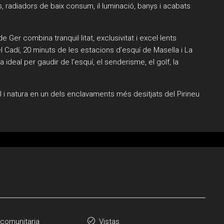
s, radiadors de baix consum, il·luminació, banys i acabats
.
de Ger combina tranquil·litat, exclusivitat i excel·lents
Cadí, 20 minuts de les estacions d’esquí de Masella i La
 ideal per gaudir de l’esquí, el senderisme, el golf, la
il i natura en un dels enclavaments més desitjats del Pirineu
 comunitaria
Vistas