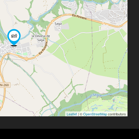
Leaflet
| ©
OpenStreetMap
contributors