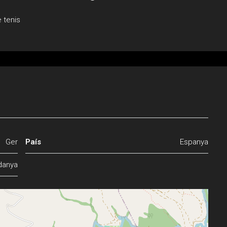
e tenis
Ger
País
Espanya
danya