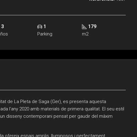
3
1
179
años
Parking
m2
nitat de La Pleta de Saga (Ger), es presenta aquesta
 l’any 2020 amb materials de primera qualitat. El seu estil
 un disseny contemporani pensat per gaudir del màxim
da ofereix espais amplis, lluminosos i perfectament