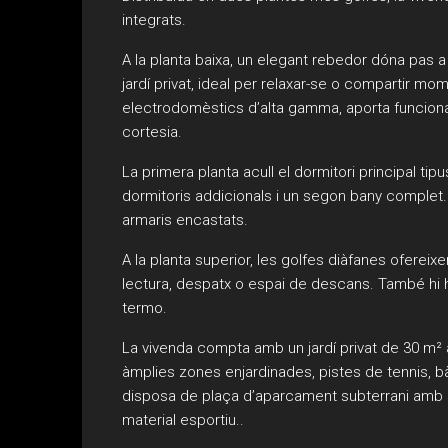
integrats.
A la planta baixa, un elegant rebedor dóna pas a 
jardí privat, ideal per relaxar-se o compartir mo
electrodomèstics d’alta gamma, aporta funcional
cortesia.
La primera planta acull el dormitori principal tip
dormitoris addicionals i un segon bany complet.
armaris encastats.
A la planta superior, les golfes diàfanes oferei
lectura, despatx o espai de descans. També hi
termo.
La vivenda compta amb un jardí privat de 30 m² 
àmplies zones enjardinades, pistes de tennis, bàs
disposa de plaça d’aparcament subterrani amb ac
material esportiu..