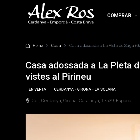
COMPRAR
Home
Casa
Casa adossada a La Pleta de Saga (Ger) 
Casa adossada a La Pleta de
vistes al Pirineu
EN VENTA
CERDANYA - GIRONA - LA SOLANA
Ger, Cerdanya, Girona, Catalunya, 17539, España