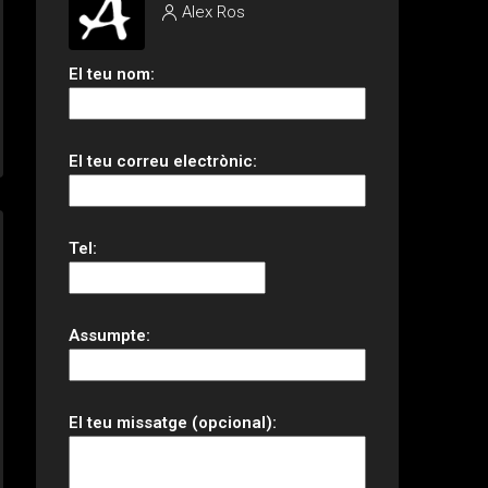
Alex Ros
El teu nom:
El teu correu electrònic:
Tel:
Assumpte:
El teu missatge (opcional):