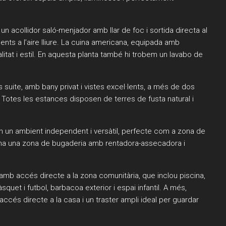
un acollidor saló-menjador amb llar de foc i sortida directa al
ments a l’aire lliure. La cuina americana, equipada amb
itat i estil. En aquesta planta també hi trobem un lavabo de
us suite, amb bany privat i vistes excel·lents, a més de dos
 Totes les estances disposen de terres de fusta natural i
xen un ambient independent i versàtil, perfecte com a zona de
 ha una zona de bugaderia amb rentadora-assecadora i
amb accés directe a la zona comunitària, que inclou piscina,
quet i futbol, barbacoa exterior i espai infantil. A més,
cés directe a la casa i un traster ampli ideal per guardar