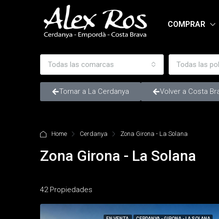
COMPRAR
Todas las comarcas
Todas las po
Tornar a La Cerdanya
Volver a Costa Br
Home
Cerdanya
Zona Girona - La Solana
Zona Girona - La Solana
42 Propiedades
EN VENTA
CERDANYA - GIRONA - LA SOLANA