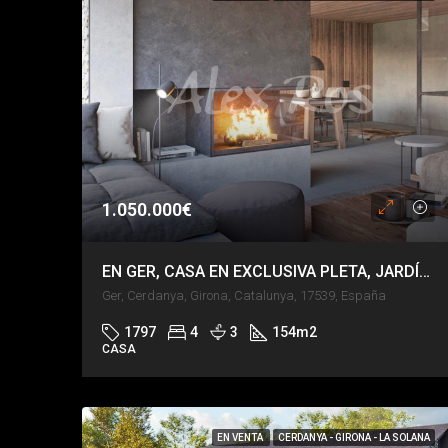
1.050.000€
EN GER, CASA EN EXCLUSIVA PLETA, JARDÍN PRIVADO, VISTAS DE IMPACTO.
Ger, Cerdanya, Girona, Catalunya, 17539, España
1797
4
3
154
m2
CASA
EN VENTA
CERDANYA - GIRONA - LA SOLANA