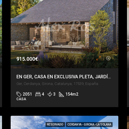
915.000€
EN GER, CASA EN EXCLUSIVA PLETA, JARDÍN PRIVADO, VISTAS DE IMPACTO.
Ger, Cerdanya, Girona, Catalunya, 17539, España
2051
4
3
154
m2
CASA
RESERVADO
CERDANYA - GIRONA - LA SOLANA