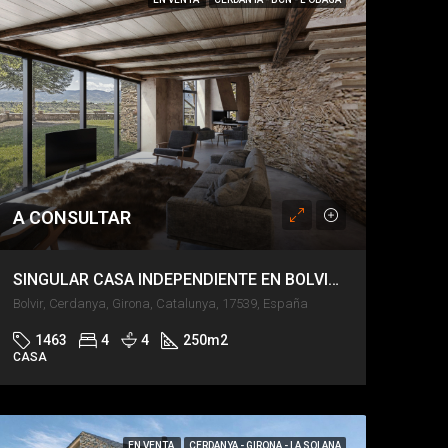
A CONSULTAR
SINGULAR CASA INDEPENDIENTE EN BOLVIR CON VISTAS INTOCABLES
Bolvir, Cerdanya, Girona, Catalunya, 17539, España
1463
4
4
250
m2
CASA
EN VENTA
CERDANYA - GIRONA - LA SOLANA