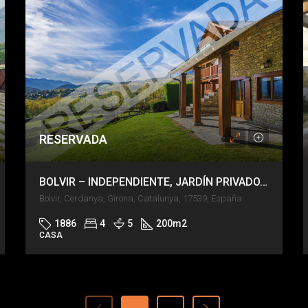
RESERVADA
BOLVIR – INDEPENDIENTE, JARDÍN PRIVADO, PISCINA
Bolvir, Cerdanya, Girona, Catalunya, 17539, España
1886
4
5
200
m2
CASA