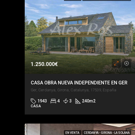
1.250.000€
CASA OBRA NUEVA INDEPENDIENTE EN GER
Ger, Cerdanya, Girona, Catalunya, 17539, España
1943
4
3
240
m2
CASA
EN VENTA
CERDANYA - GIRONA - LA SOLANA