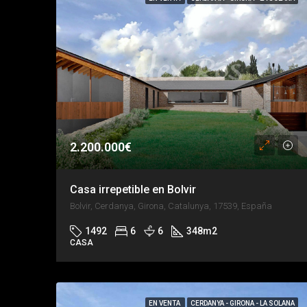
2.200.000€
Casa irrepetible en Bolvir
Bolvir, Cerdanya, Girona, Catalunya, 17539, España
1492
6
6
348
m2
CASA
EN VENTA
CERDANYA - GIRONA - LA SOLANA