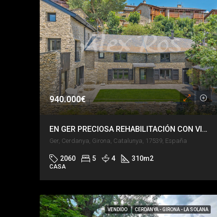
940.000€
EN GER PRECIOSA REHABILITACIÓN CON VISTAS
Ger, Cerdanya, Girona, Catalunya, 17539, España
2060
5
4
310
m2
CASA
VENDIDO
CERDANYA - GIRONA - LA SOLANA