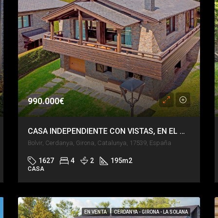
990.000€
CASA INDEPENDIENTE CON VISTAS, EN EL CENTRO DE BOLVIR
Bolvir, Cerdanya, Girona, Catalunya, 17539, España
1627
4
2
195
m2
CASA
EN VENTA
CERDANYA - GIRONA - LA SOLANA