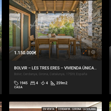
1.150.000€
BOLVIR – LES TRES ERES – VIVIENDA ÚNICA EN BOLVIR
Bolvir, Cerdanya, Girona, Catalunya, 17539, España
1945
4
4
259
m2
CASA
EN VENTA
CERDANYA - GIRONA - LA SOLANA