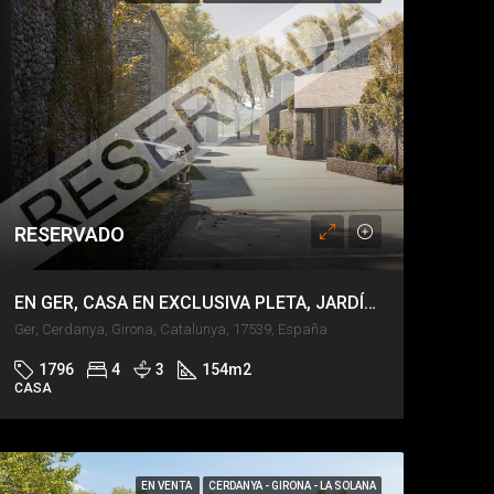
RESERVADO
EN GER, CASA EN EXCLUSIVA PLETA, JARDÍN PRIVADO, VISTAS DE IMPACTO.
Ger, Cerdanya, Girona, Catalunya, 17539, España
1796
4
3
154
m2
CASA
EN VENTA
CERDANYA - GIRONA - LA SOLANA