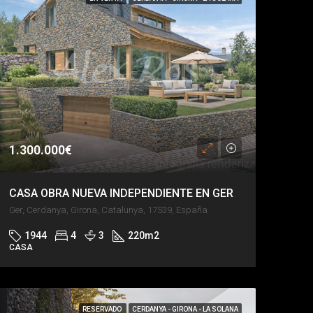
1.300.000€
CASA OBRA NUEVA INDEPENDIENTE EN GER
Ger, Cerdanya, Girona, Catalunya, 17539, España
1944
4
3
220
m2
CASA
RESERVADO
CERDANYA - GIRONA - LA SOLANA