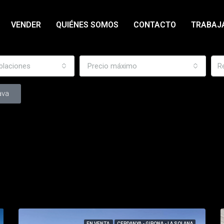
VENDER
QUIÉNES SOMOS
CONTACTO
TRABAJ
blaciones
Precio máximo
ava
EN VENTA
CERDANYA - GIRONA - LA SOLANA