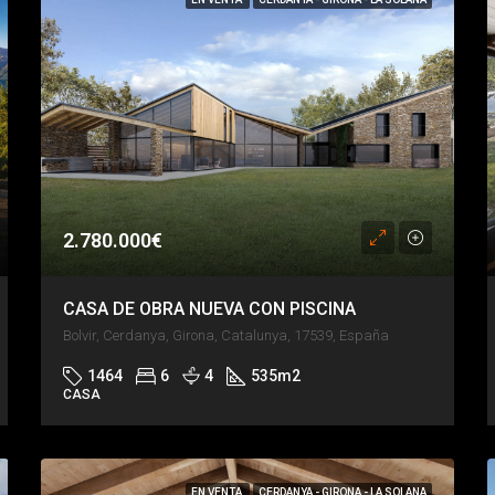
2.780.000€
CASA DE OBRA NUEVA CON PISCINA
Bolvir, Cerdanya, Girona, Catalunya, 17539, España
1464
6
4
535
m2
CASA
EN VENTA
CERDANYA - GIRONA - LA SOLANA