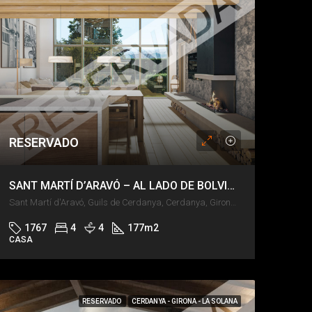
RESERVADO
SANT MARTÍ D’ARAVÓ – AL LADO DE BOLVIR – JARDÍN Y PISCINA
Sant Martí d'Aravó, Guils de Cerdanya, Cerdanya, Girona, Catalunya, 17520, España
1767
4
4
177
m2
CASA
RESERVADO
CERDANYA - GIRONA - LA SOLANA