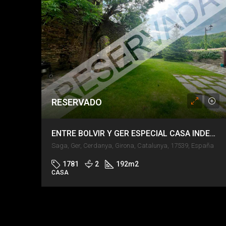
RESERVADO
ENTRE BOLVIR Y GER ESPECIAL CASA INDEPENDENT
Saga, Ger, Cerdanya, Girona, Catalunya, 17539, España
1781
2
192
m2
CASA