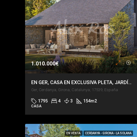
1.010.000€
EN GER, CASA EN EXCLUSIVA PLETA, JARDÍN PRIVADO, VISTAS DE IMPACTO.
Ger, Cerdanya, Girona, Catalunya, 17539, España
1795
4
3
154
m2
CASA
EN VENTA
CERDANYA - GIRONA - LA SOLANA