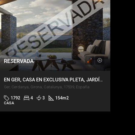
RESERVADA
EN GER, CASA EN EXCLUSIVA PLETA, JARDÍN PRIVADO, VISTAS DE IMPACTO.
Ger, Cerdanya, Girona, Catalunya, 17539, España
1792
4
3
154
m2
CASA