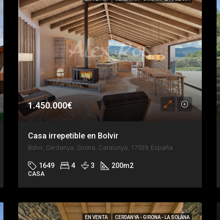
1.450.000€
Casa irrepetible en Bolvir
Bolvir, Cerdanya, Girona, Catalunya, 17539, España
1649
4
3
200
m2
CASA
EN VENTA
CERDANYA - GIRONA - LA SOLANA