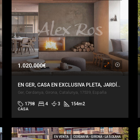
1.020.000€
EN GER, CASA EN EXCLUSIVA PLETA, JARDÍN PRIVADO, VISTAS DE IMPACTO.
Ger, Cerdanya, Girona, Catalunya, 17539, España
1798
4
3
154
m2
CASA
EN VENTA
CERDANYA - GIRONA - LA SOLANA