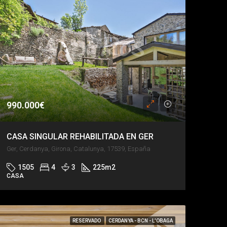
990.000€
CASA SINGULAR REHABILITADA EN GER
Ger, Cerdanya, Girona, Catalunya, 17539, España
1505
4
3
225
m2
CASA
RESERVADO
CERDANYA - BCN - L'OBAGA