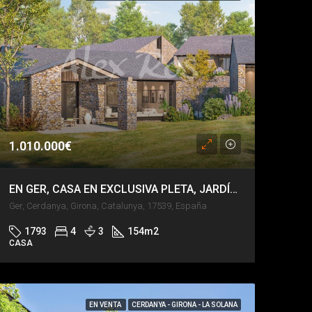
1.010.000€
EN GER, CASA EN EXCLUSIVA PLETA, JARDÍN PRIVADO, VISTAS DE IMPACTO.
Ger, Cerdanya, Girona, Catalunya, 17539, España
1793
4
3
154
m2
CASA
EN VENTA
CERDANYA - GIRONA - LA SOLANA