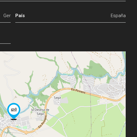
Ger
País
España