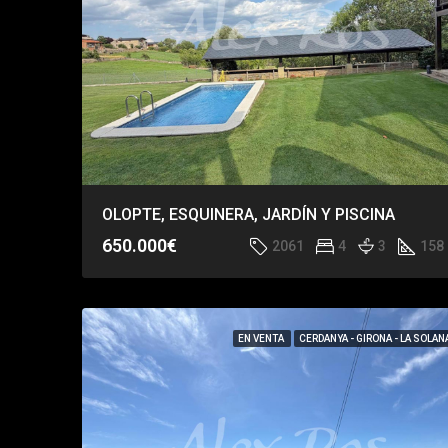
OLOPTE, ESQUINERA, JARDÍN Y PISCINA
650.000€
2061
4
3
158
EN VENTA
CERDANYA - GIRONA - LA SOLAN