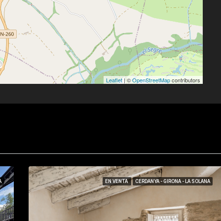
Leaflet
| ©
OpenStreetMap
contributors
A
EN VENTA
CERDANYA - GIRONA - LA SOLANA