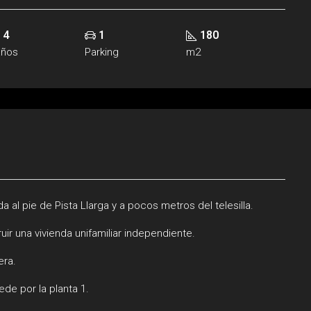
4
1
180
años
Parking
m2
a al pie de Pista Llarga y a pocos metros del telesilla.
ir una vivienda unifamiliar independiente.
era.
de por la planta 1.