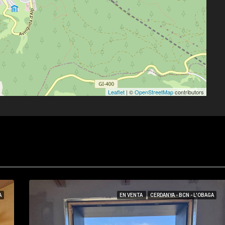
Leaflet
| ©
OpenStreetMap
contributors
A
EN VENTA
CERDANYA - BCN - L'OBAGA