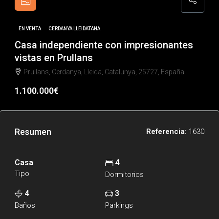
EN VENTA
CERDANYA LLEIDATANA
Casa independiente con impresionantes
vistas en Prullans
Prullans, Cerdanya, Lleida, Catalunya, 25727, España
1.100.000€
Resumen
Referencia:
1630
Casa
4
Tipo
Dormitorios
4
3
Baños
Parkings