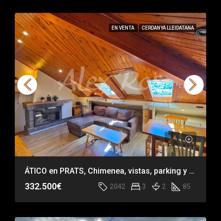
EN VENTA
CERDANYA LLEIDATANA
ÁTICO en PRATS, Chimenea, vistas, parking y trastero
332.500€
2042
3
2
85