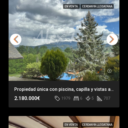
EN VENTA
CERDANYA LLEIDATANA
Propiedad única con piscina, capilla y vistas al Cadí – La Seu d’Urgell
2.180.000€
1979
6
5
707
EN VENTA
CERDANYA LLEIDATANA