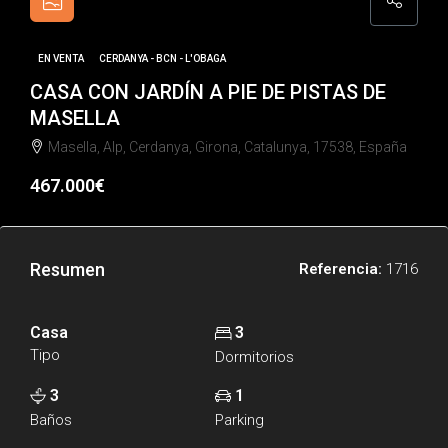
EN VENTA
CERDANYA - BCN - L'OBAGA
CASA CON JARDÍN A PIE DE PISTAS DE
MASELLA
Masella, Alp, Cerdanya, Girona, Catalunya, 17538, España
467.000€
Resumen
Referencia:
1716
Casa
3
Tipo
Dormitorios
3
1
Baños
Parking