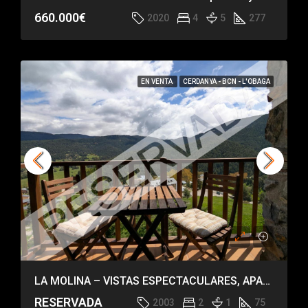
660.000€
2020
4
5
277
EN VENTA
CERDANYA - BCN - L'OBAGA
LA MOLINA – VISTAS ESPECTACULARES, APARTAMENTO IMPECABLE
RESERVADA
2003
2
1
75