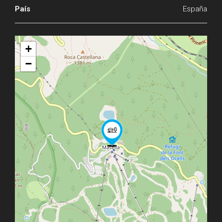
País
España
+
−