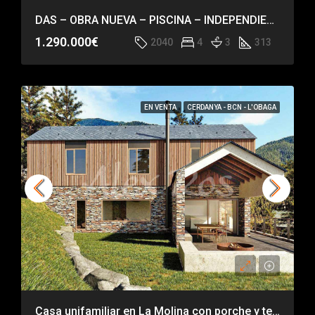
DAS – OBRA NUEVA – PISCINA – INDEPENDIENTE – HABITACIÓN EN PLANTA
1.290.000€
2040
4
3
313
EN VENTA
CERDANYA - BCN - L'OBAGA
Casa unifamiliar en La Molina con porche y terraza