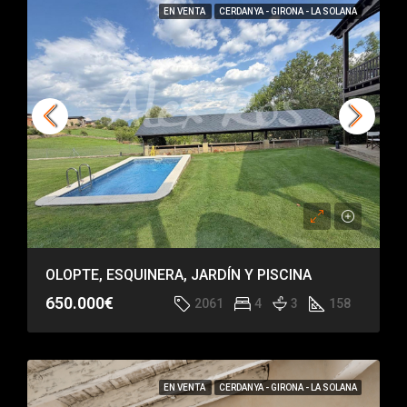
EN VENTA
CERDANYA - GIRONA - LA SOLANA
OLOPTE, ESQUINERA, JARDÍN Y PISCINA
650.000€
2061
4
3
158
EN VENTA
CERDANYA - GIRONA - LA SOLANA