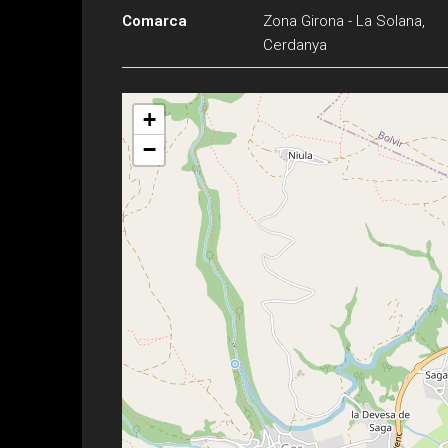
Comarca
Zona Girona - La Solana,
Cerdanya
+
−