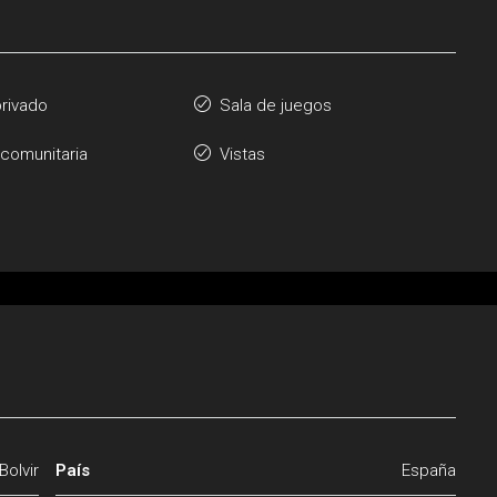
privado
Sala de juegos
 comunitaria
Vistas
Bolvir
País
España