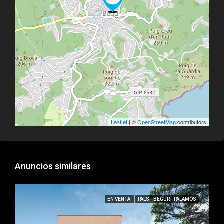
Leaflet
| ©
OpenStreetMap
contributors
Anuncios similares
EN VENTA
PALS - BEGUR - PALAMÓS