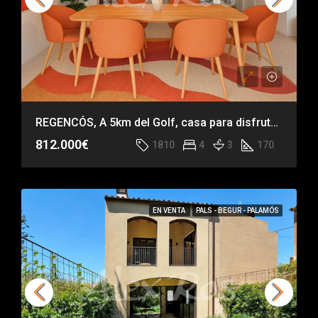
REGENCÓS, A 5km del Golf, casa para disfrutar TODO el año
812.000€
1810
4
3
170
EN VENTA
PALS - BEGUR - PALAMÓS