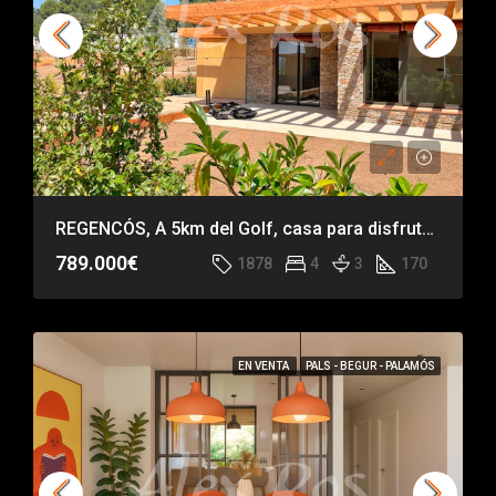
REGENCÓS, A 5km del Golf, casa para disfrutar TODO el año
789.000€
1878
4
3
170
EN VENTA
PALS - BEGUR - PALAMÓS