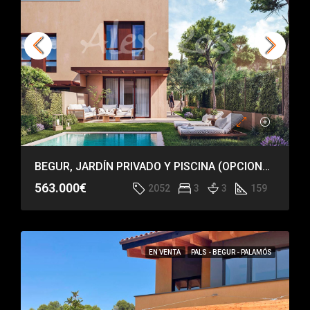
BEGUR, JARDÍN PRIVADO Y PISCINA (OPCIONAL)
563.000€
2052
3
3
159
EN VENTA
PALS - BEGUR - PALAMÓS