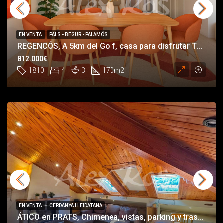
EN VENTA
PALS - BEGUR - PALAMÓS
REGENCÓS, A 5km del Golf, casa para disfrutar TODO el año
812.000€
1810
4
3
170
m2
EN VENTA
CERDANYA LLEIDATANA
ÁTICO en PRATS, Chimenea, vistas, parking y trastero