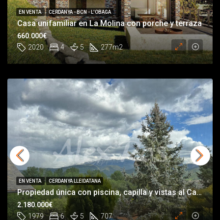
EN VENTA
CERDANYA - BCN - L'OBAGA
Casa unifamiliar en La Molina con porche y terraza
660.000€
2020
4
5
277
m2
EN VENTA
CERDANYA LLEIDATANA
Propiedad única con piscina, capilla y vistas al Cadí – La Seu d’Urgell
2.180.000€
1979
6
5
707