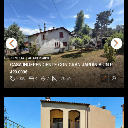
EN VENTA
ALTA CERDANYA
CASA INDEPENDIENTE CON GRAN JARDÍN A UN PASO DE LLÍVIA
490.000€
2039
4
2
170
m2