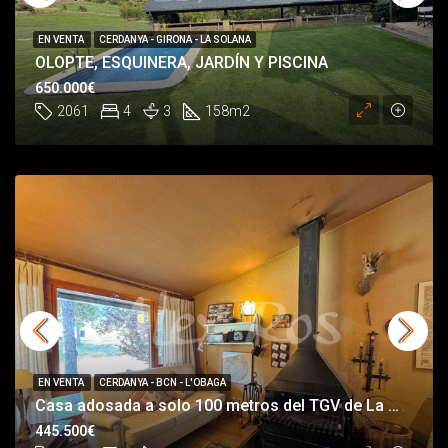
EN VENTA
CERDANYA - GIRONA - LA SOLANA
OLOPTE, ESQUINERA, JARDÍN Y PISCINA
650.000€
2061
4
3
158
m2
EN VENTA
CERDANYA - BCN - L'OBAGA
Casa adosada a solo 100 metros del TGV de La Masella
445.500€