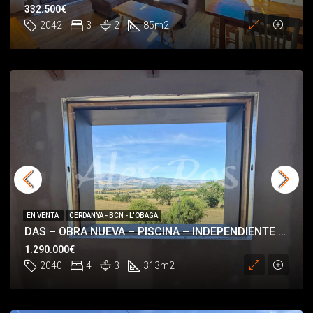
332.500€
2042
3
2
85
m2
EN VENTA
CERDANYA - BCN - L'OBAGA
DAS – OBRA NUEVA – PISCINA – INDEPENDIENTE – HABITACIÓN EN PLANTA
1.290.000€
2040
4
3
313
m2