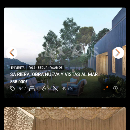
EN VENTA
PALS - BEGUR - PALAMÓS
SA RIERA, OBRA NUEVA Y VISTAS AL MAR
858.000€
1942
4
3
149
m2