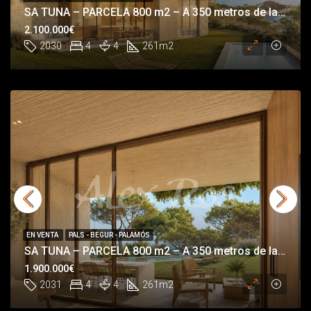
SA TUNA – PARCELA 800 m2 – A 350 metros de la playa de Sa Tuna
2.100.000€
2030
4
4
261
m2
EN VENTA
PALS - BEGUR - PALAMÓS
SA TUNA – PARCELA 800 m2 – A 350 metros de la playa de Sa Tuna
1.900.000€
2031
4
4
261
m2