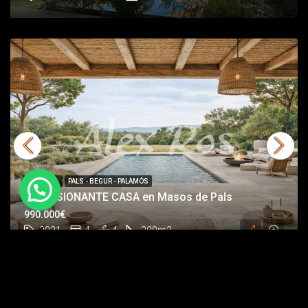
EN VENTA
PALS - BEGUR - PALAMÓS
IMPRESIONANTE CASA en Masos de Pals
990.000€
2021
4
4
200
m2