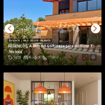
EN VENTA
PALS - BEGUR - PALAMÓS
REGENCÓS, A 5km del Golf, casa para disfrutar TODO el año
789.000€
1878
4
3
170
m2