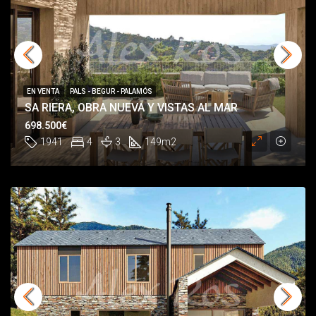
EN VENTA
PALS - BEGUR - PALAMÓS
SA RIERA, OBRA NUEVA Y VISTAS AL MAR
698.500€
1941
4
3
149
m2