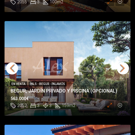
2055
3
100
m2
EN VENTA
PALS - BEGUR - PALAMÓS
BEGUR, JARDÍN PRIVADO Y PISCINA (OPCIONAL)
563.000€
2052
3
3
159
m2