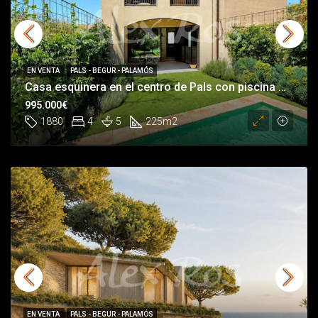
EN VENTA
PALS - BEGUR - PALAMÓS
Casa esquinera en el centro de Pals con piscina privada
995.000€
1880
4
5
225
m2
EN VENTA
PALS - BEGUR - PALAMÓS