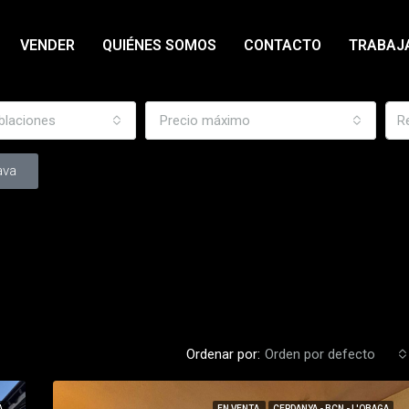
VENDER
QUIÉNES SOMOS
CONTACTO
TRABAJ
blaciones
Precio máximo
ava
Ordenar por:
Orden por defecto
A
EN VENTA
CERDANYA - BCN - L'OBAGA