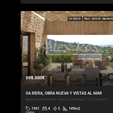
EN VENTA
PALS - BEGUR - PALAMÓ
698.500€
SA RIERA, OBRA NUEVA Y VISTAS AL MAR
Begur, Baix Empordà, Girona, Catalunya, 17213, España
1941
4
3
149
m2
CASA