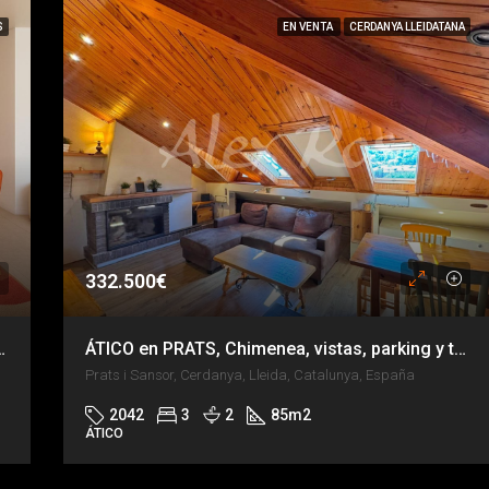
S
EN VENTA
CERDANYA LLEIDATANA
332.500€
para disfrutar TODO el año
ÁTICO en PRATS, Chimenea, vistas, parking y trastero
Prats i Sansor, Cerdanya, Lleida, Catalunya, España
2042
3
2
85
m2
ÁTICO