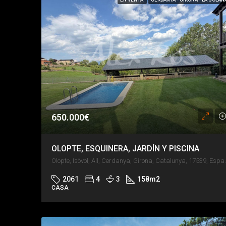
650.000€
OLOPTE, ESQUINERA, JARDÍN Y PISCINA
Olopte, Isòvol, All, Ce
2061
4
3
158
m2
CASA