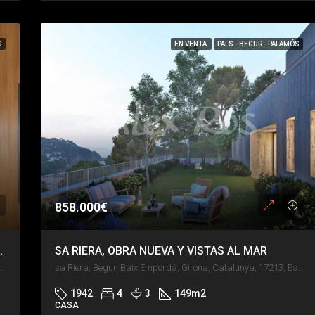
S
EN VENTA
PALS - BEGUR - PALAMÓS
858.000€
 de la playa de Sa Tuna
SA RIERA, OBRA NUEVA Y VISTAS AL MAR
pordà, Girona, Catalunya, 17213, España
sa Riera, Begur, Baix Empordà, Girona, Catalunya, 17213, España
1942
4
3
149
m2
CASA