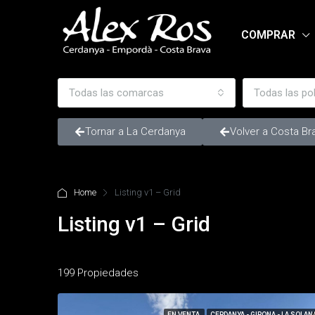
COMPRAR
Todas las comarcas
Todas las po
Tornar a La Cerdanya
Volver a Costa Br
Home
Listing v1 – Grid
Listing v1 – Grid
199 Propiedades
EN VENTA
CERDANYA - GIRONA - LA SOLAN