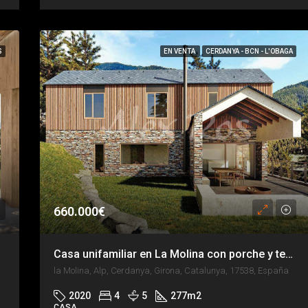
S
EN VENTA
CERDANYA - BCN - L'OBAGA
660.000€
Casa unifamiliar en La Molina con porche y terraza
la Molina, Alp, Cerdanya, Girona, Catalunya, 17538, España
2020
4
5
277
m2
CASA