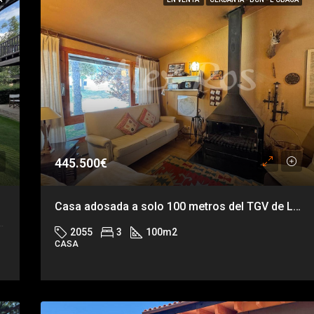
445.500€
Casa adosada a solo 100 metros del TGV de La Masella
rdanya, Girona, Catalunya, 17539, España
2055
3
100
m2
CASA