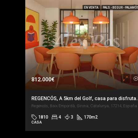
EN VENTA
PALS - BEGUR - PALAMÓ
812.000€
REGENCÓS, A 5km del Golf, casa 
Regencós, Baix Empordà, Girona, Catalunya, 17214, España
1810
4
3
170
m2
CASA