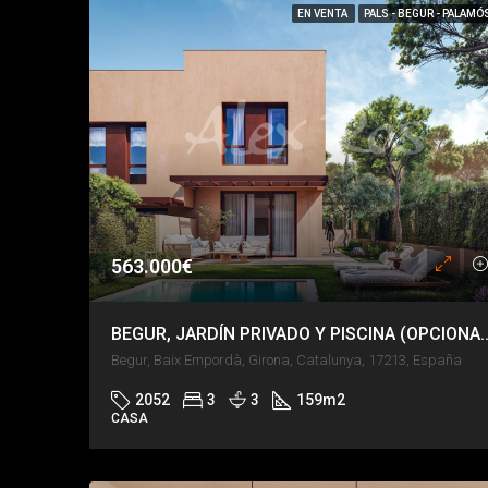
EN VENTA
PALS - BEGUR - PALAMÓ
563.000€
BEGUR, JARDÍN PRIVADO Y PI
Begur, Baix Empordà, Girona, Catalunya, 17213, España
2052
3
3
159
m2
CASA