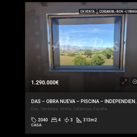
EN VENTA
CERDANYA - BCN - L'OBAG
1.290.000€
DAS – OBRA NUEVA – PISCINA – INDEPE
Das, Cerdanya, Girona, Catalunya, España
2040
4
3
313
m2
CASA