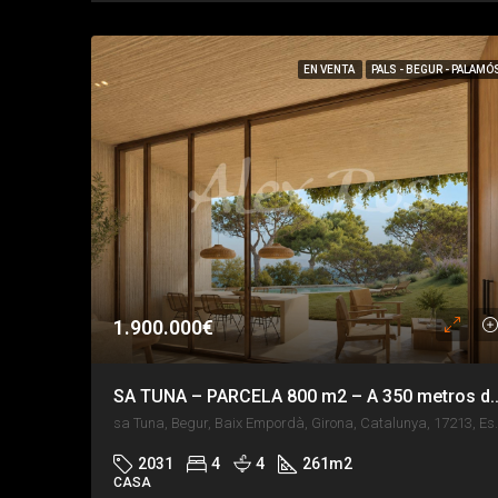
EN VENTA
PALS - BEGUR - PALAMÓ
1.900.000€
SA TUNA – PARCELA 800 m2 – A 350 metros
sa Tuna, Begur, Baix Em
2031
4
4
261
m2
CASA