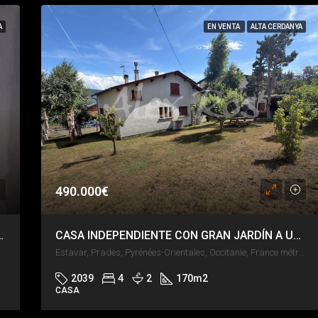
A
EN VENTA
ALTA CERDANYA
490.000€
NDIENTE – HABITACIÓN EN PLANTA
CASA INDEPENDIENTE CON GRAN JARDÍN A UN PASO DE LLÍVIA
Estavar, Prades, Pyrénées-Orientales, Occitanie, France métropolitaine, 66800, France
2039
4
2
170
m2
CASA