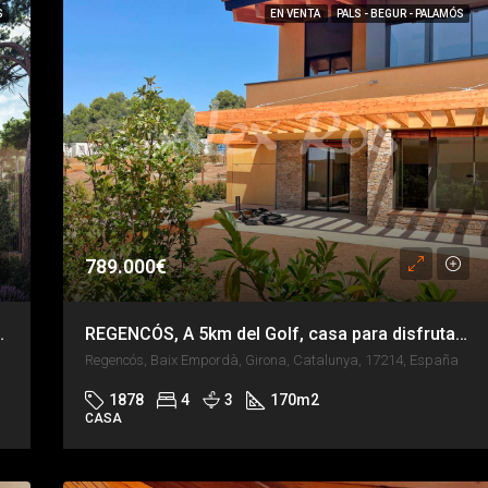
S
EN VENTA
PALS - BEGUR - PALAMÓS
789.000€
SCINA (OPCIONAL)
REGENCÓS, A 5km del Golf, casa para disfrutar TODO el año
Regencós, Baix Empordà, Girona, Catalunya, 17214, España
1878
4
3
170
m2
CASA