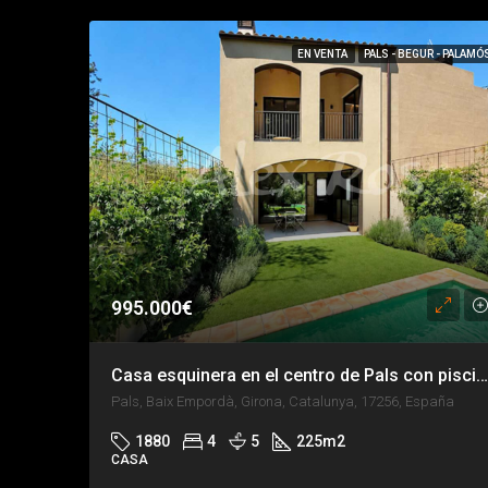
EN VENTA
PALS - BEGUR - PALAMÓ
995.000€
Casa esquinera en el centro de Pals con piscina privada
Pals, Baix Empordà, Girona, Catalunya, 17256, España
1880
4
5
225
m2
CASA