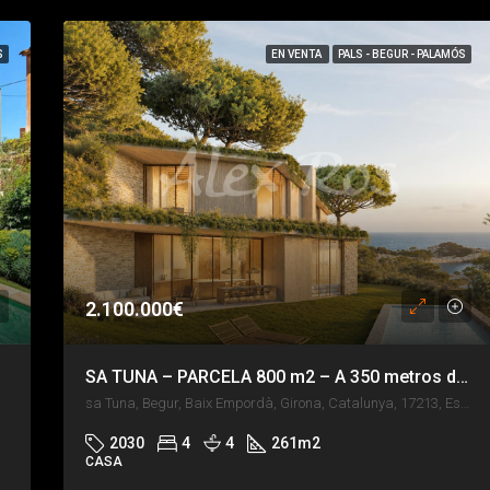
S
EN VENTA
PALS - BEGUR - PALAMÓS
2.100.000€
SA TUNA – PARCELA 800 m2 – A 350 metros de la playa de Sa Tuna
sa Tuna, Begur, Baix Empordà, Girona, Catalunya, 17213, España
2030
4
4
261
m2
CASA