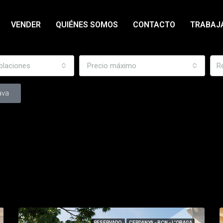
VENDER
QUIÉNES SOMOS
CONTACTO
TRABAJ
blaciones
Precio máximo
ava
RESERVADO
CERDANYA - BCN - L'OBAGA