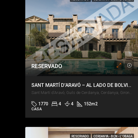
RESERVADO
SANT MARTÍ D’ARAVÓ – AL LADO DE BOLVIR – JARDÍN Y PISCINA
Sant Martí d'Aravó, Guils de Cerdanya, Cerdanya, Girona, Catalunya, 17520, España
1770
4
4
152
m2
CASA
RESERVADO
CERDANYA - BCN - L'OBAGA