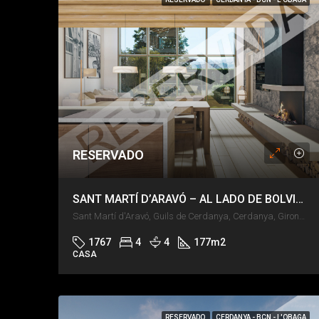
RESERVADO
SANT MARTÍ D’ARAVÓ – AL LADO DE BOLVIR – JARDÍN Y PISCINA
Sant Martí d'Aravó, Guils de Cerdanya, Cerdanya, Girona, Catalunya, 17520, España
1767
4
4
177
m2
CASA
RESERVADO
CERDANYA - BCN - L'OBAGA