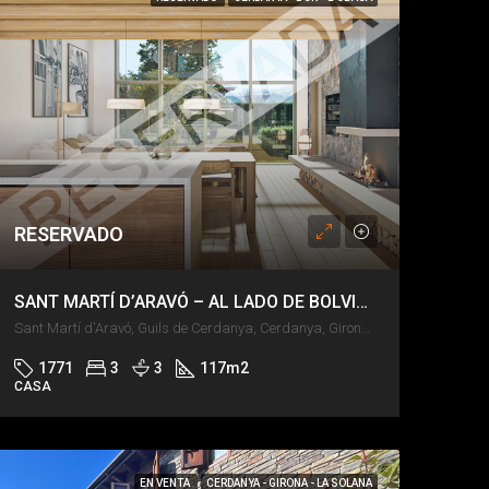
RESERVADO
SANT MARTÍ D’ARAVÓ – AL LADO DE BOLVIR – JARDÍN Y PISCINA
Sant Martí d'Aravó, Guils de Cerdanya, Cerdanya, Girona, Catalunya, 17520, España
1771
3
3
117
m2
CASA
EN VENTA
CERDANYA - GIRONA - LA SOLANA