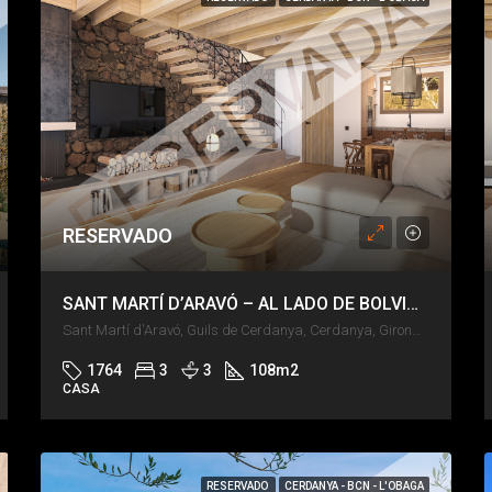
RESERVADO
SANT MARTÍ D’ARAVÓ – AL LADO DE BOLVIR – JARDÍN Y PISCINA
Sant Martí d'Aravó, Guils de Cerdanya, Cerdanya, Girona, Catalunya, 17520, España
1764
3
3
108
m2
CASA
RESERVADO
CERDANYA - BCN - L'OBAGA