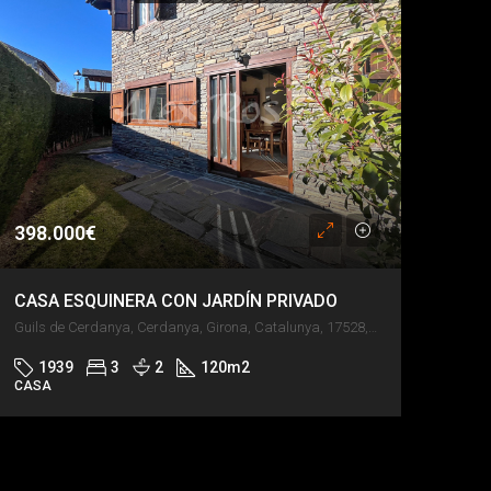
398.000€
CASA ESQUINERA CON JARDÍN PRIVADO
Guils de Cerdanya, Cerdanya, Girona, Catalunya, 17528, España
1939
3
2
120
m2
CASA