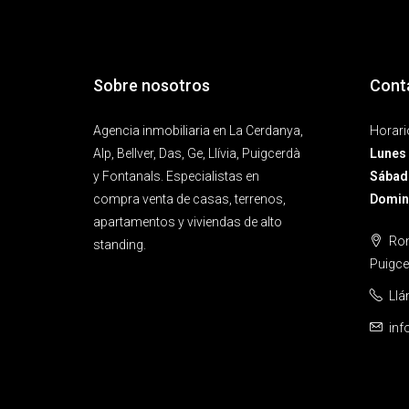
Sobre nosotros
Cont
Agencia inmobiliaria en La Cerdanya,
Horari
Alp, Bellver, Das, Ge, Llívia, Puigcerdà
Lunes 
y Fontanals. Especialistas en
Sábad
compra venta de casas, terrenos,
Doming
apartamentos y viviendas de alto
Ron
standing.
Puigce
Ll
inf