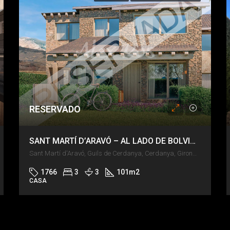
RESERVADO
SANT MARTÍ D’ARAVÓ – AL LADO DE BOLVIR – JARDÍN Y PISCINA
Sant Martí d'Aravó, Guils de Cerdanya, Cerdanya, Girona, Catalunya, 17520, España
1766
3
3
101
m2
CASA