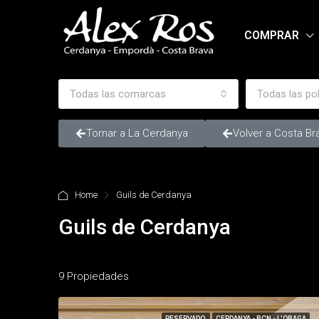
COMPRAR
Todas las comarcas
Todas las po
Tornar a La Cerdanya
Volver a Costa Br
Home
Guils de Cerdanya
Guils de Cerdanya
9 Propiedades
RESERVADO
CERDANYA - BCN - L'OBAGA