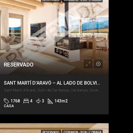
RESERVADO
SANT MARTÍ D’ARAVÓ – AL LADO DE BOLVIR – JARDÍN Y PISCINA
Sant Martí d'Aravó, Guils de Cerdanya, Cerdanya, Girona, Catalunya, 17520, España
1768
4
3
143
m2
CASA
RESERVADO
CERDANYA - BCN - L'OBAGA