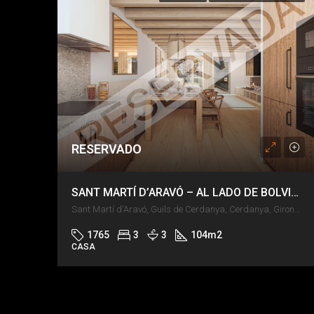
RESERVADO
SANT MARTÍ D’ARAVÓ – AL LADO DE BOLVIR – JARDÍN Y PISCINA
Sant Martí d'Aravó, Guils de Cerdanya, Cerdanya, Girona, Catalunya, 17520, España
1765
3
3
104
m2
CASA