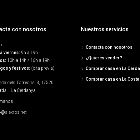
acta con nosotros
Nuestros servicios
o:
Contacta con nosotros
a viernes:
9h a 19h
¿Quieres vender?
os:
10h a 14h / 16h a 19h
os y festivos:
(cita previa)
Comprar casa en La Cerd
Comprar casa en La Costa
da dels Torreons, 3, 17520
rdà – La Cerdanya
ámanos
o@alexros.net