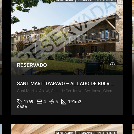
RESERVADO
SANT MARTÍ D’ARAVÓ – AL LADO DE BOLVIR – JARDÍN Y PISCINA
Sant Martí d'Aravó, Guils de Cerdanya, Cerdanya, Girona, Catalunya, 17520, España
1769
4
5
191
m2
CASA
RESERVADO
CERDANYA - BCN - L'OBAGA