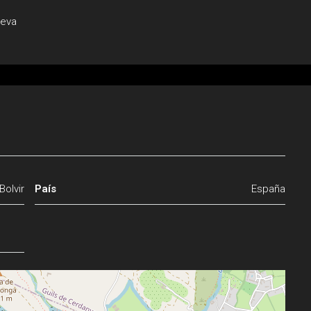
ueva
Bolvir
País
España