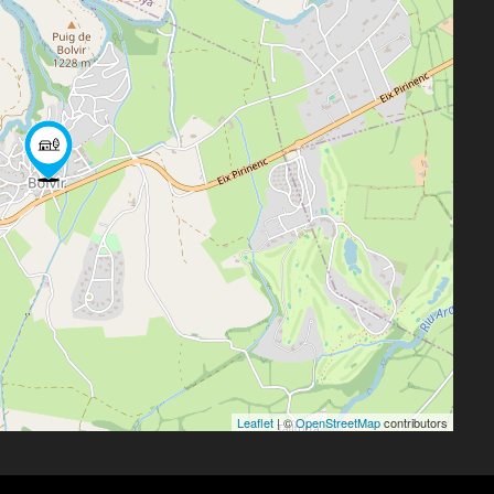
Leaflet
| ©
OpenStreetMap
contributors