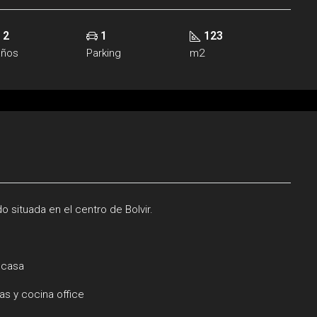
2
1
123
años
Parking
m2
o situada en el centro de Bolvir.
a casa
s y cocina office