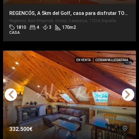
REGENCÓS, A 5km del Golf, casa para disfrutar TODO el año
Regencós, Baix Empordà, Girona, Catalunya, 17214, España
1810
4
3
170
m2
CASA
EN VENTA
CERDANYA LLEIDATANA
332.500€