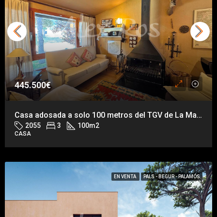
445.500€
Casa adosada a solo 100 metros del TGV de La Masella
2055
3
100
m2
CASA
EN VENTA
PALS - BEGUR - PALAMÓS