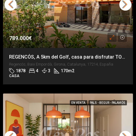
789.000€
REGENCÓS, A 5km del Golf, casa para disfrutar TODO el año
Regencós, Baix Empordà, Girona, Catalunya, 17214, España
1878
4
3
170
m2
CASA
EN VENTA
PALS - BEGUR - PALAMÓS