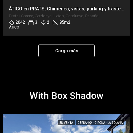
ÁTICO en PRATS, Chimenea, vistas, parking y trastero
Prats i Sansor, Cerdanya, Lleida, Catalunya, España
2042
3
2
85
m2
ÁTICO
Carga más
With Box Shadow
EN VENTA
CERDANYA - GIRONA - LA SOLANA