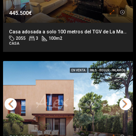
445.500€
Casa adosada a solo 100 metros del TGV de La Masella
2055
3
100
m2
CASA
EN VENTA
PALS - BEGUR - PALAMÓS