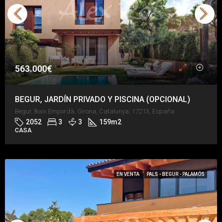
563.000€
BEGUR, JARDÍN PRIVADO Y PISCINA (OPCIONAL)
Begur, Baix Empordà, Girona, Catalunya, 17213, España
2052
3
3
159
m2
CASA
EN VENTA
PALS - BEGUR - PALAMÓS