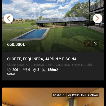
650.000€
OLOPTE, ESQUINERA, JARDÍN Y PISCINA
Olopte, Isòvol, All, Cerdanya, Girona, Catalunya, 17539, España
2061
4
3
158
m2
CASA
EN VENTA
CERDANYA - BCN - L'OBAGA