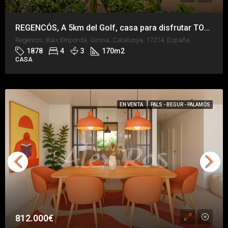
REGENCÓS, A 5km del Golf, casa para disfrutar TODO el año
Regencós, Baix Empordà, Girona, Catalunya, 17214, España
1878
4
3
170
m2
CASA
EN VENTA
PALS - BEGUR - PALAMÓS
812.000€