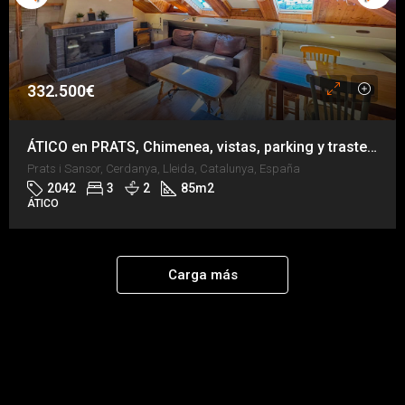
332.500€
ÁTICO en PRATS, Chimenea, vistas, parking y trastero
Prats i Sansor, Cerdanya, Lleida, Catalunya, España
2042
3
2
85
m2
ÁTICO
Carga más