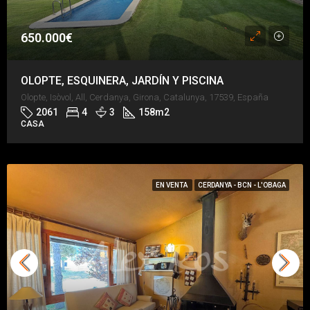
650.000€
OLOPTE, ESQUINERA, JARDÍN Y PISCINA
Olopte, Isòvol, All, Cerdanya, Girona, Catalunya, 17539, España
2061
4
3
158
m2
CASA
EN VENTA
CERDANYA - BCN - L'OBAGA