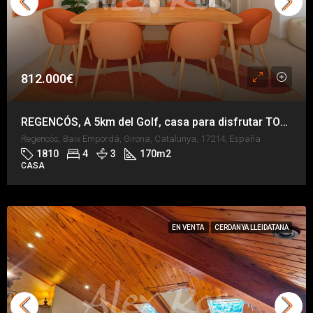
812.000€
REGENCÓS, A 5km del Golf, casa para disfrutar TODO el año
Regencós, Baix Empordà, Girona, Catalunya, 17214, España
1810
4
3
170
m2
CASA
EN VENTA
CERDANYA LLEIDATANA