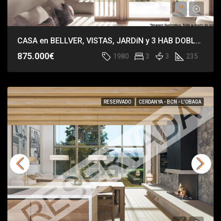
CASA en BELLVER, VISTAS, JARDíN y 3 HAB DOBLES
875.000€
1980
3
3
235
RESERVADO
CERDANYA - BCN - L'OBAGA