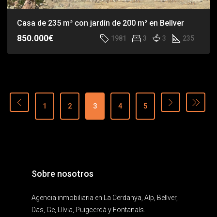
Casa de 235 m² con jardín de 200 m² en Bellver
850.000€
1981
3
3
235
1
2
3
4
5
Sobre nosotros
Agencia inmobiliaria en La Cerdanya, Alp, Bellver,
Das, Ge, Llívia, Puigcerdà y Fontanals.