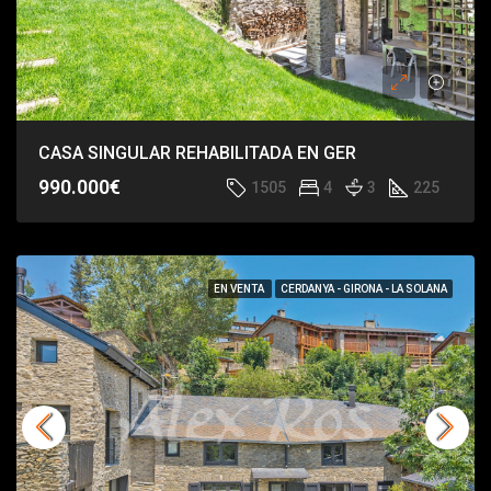
CASA SINGULAR REHABILITADA EN GER
990.000€
1505
4
3
225
EN VENTA
CERDANYA - GIRONA - LA SOLANA