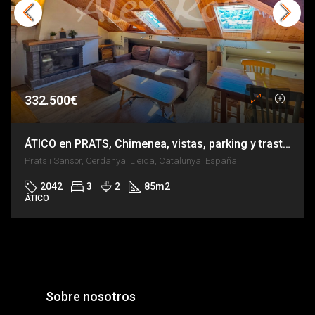
332.500€
ÁTICO en PRATS, Chimenea, vistas, parking y trastero
Prats i Sansor, Cerdanya, Lleida, Catalunya, España
2042
3
2
85
m2
ÁTICO
Sobre nosotros