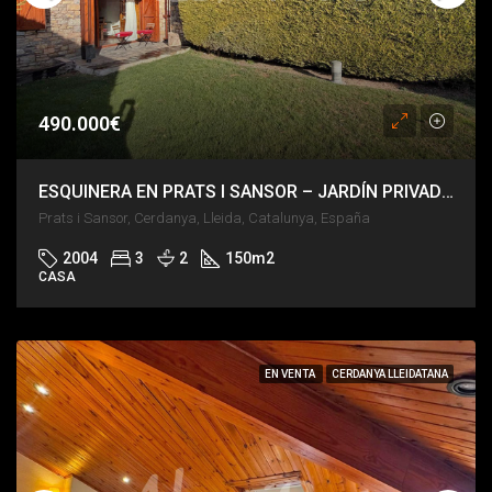
490.000€
ESQUINERA EN PRATS I SANSOR – JARDÍN PRIVADO Y COMUNITARIO
Prats i Sansor, Cerdanya, Lleida, Catalunya, España
2004
3
2
150
m2
CASA
EN VENTA
CERDANYA LLEIDATANA