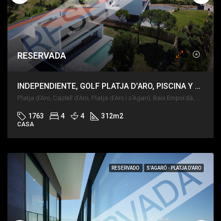
RESERVADA
INDEPENDIENTE, GOLF PLATJA D’ARO, PISCINA Y GRAN JARDÍN
Platja d'Aro, Castell d'Aro, Platja d'Aro i s'Agaró, Baix Empordà, Girona, Catalunya, 17248, España
1763
4
4
312
m2
CASA
RESERVADO
S'AGARÓ - PLATJA D'ARO