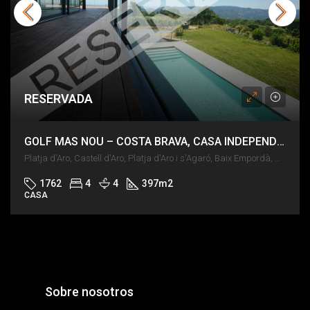
RESERVADA
GOLF MAS NOU – COSTA BRAVA, CASA INDEPENDIENTE DE DISEÑO
Platja d'Aro, Castell d'Aro, Platja d'Aro i s'Agaró, Baix Empordà, Girona, Catalunya, 17248, España
1762
4
4
397
m2
CASA
Sobre nosotros