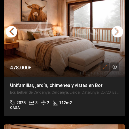
478.000€
Unifamiliar, jardín, chimenea y vistas en Bor
Bor, Bellver de Cerdanya, Cerdanya, Lleida, Catalunya, 25720, España
2028
3
2
112
m2
CASA