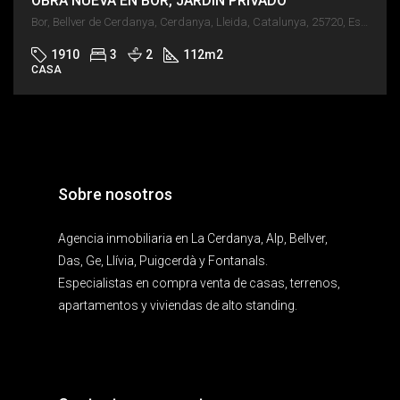
OBRA NUEVA EN BOR, JARDÍN PRIVADO
Bor, Bellver de Cerdanya, Cerdanya, Lleida, Catalunya, 25720, España
1910
3
2
112
m2
CASA
Sobre nosotros
Agencia inmobiliaria en La Cerdanya, Alp, Bellver,
Das, Ge, Llívia, Puigcerdà y Fontanals.
Especialistas en compra venta de casas, terrenos,
apartamentos y viviendas de alto standing.