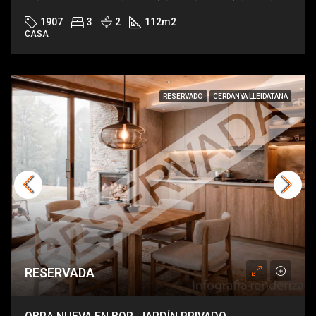
1907
3
2
112
m2
CASA
RESERVADO
CERDANYA LLEIDATANA
RESERVADA