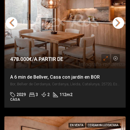
478.000€/A PARTIR DE
A 6 min de Bellver, Casa con jardín en BOR
Bor, Bellver de Cerdanya, Cerdanya, Lleida, Catalunya, 25720, España
2029
3
2
112
m2
CASA
EN VENTA
CERDANYA LLEIDATANA