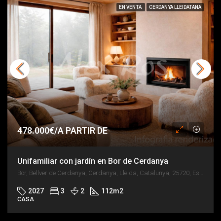
EN VENTA
CERDANYA LLEIDATANA
478.000€/A PARTIR DE
Unifamiliar con jardín en Bor de Cerdanya
Bor, Bellver de Cerdanya, Cerdanya, Lleida, Catalunya, 25720, España
2027
3
2
112
m2
CASA