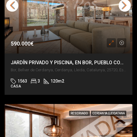
590.000€
JARDÍN PRIVADO Y PISCINA, EN BOR, PUEBLO CON SERVICIOS A LA SALIDA DEL TÚNEL
Bor, Bellver de Cerdanya, Cerdanya, Lleida, Catalunya, 25720, España
1563
3
120
m2
CASA
RESERVADO
CERDANYA LLEIDATANA