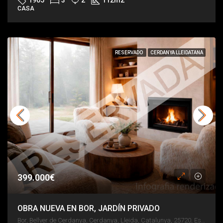
1905
3
2
112
m2
CASA
RESERVADO
CERDANYA LLEIDATANA
399.000€
OBRA NUEVA EN BOR, JARDÍN PRIVADO
Bor, Bellver de Cerdanya, Cerdanya, Lleida, Catalunya, 25720, España