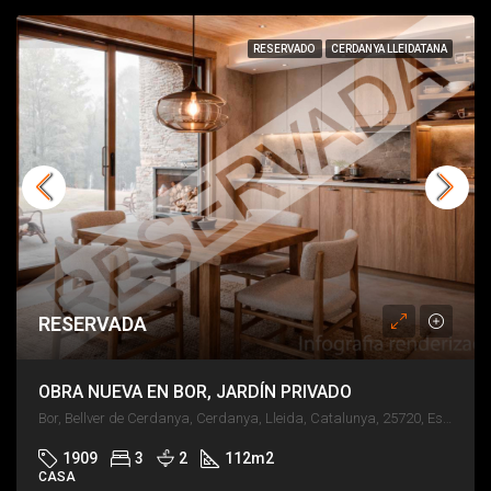
RESERVADO
CERDANYA LLEIDATANA
RESERVADA
OBRA NUEVA EN BOR, JARDÍN PRIVADO
Bor, Bellver de Cerdanya, Cerdanya, Lleida, Catalunya, 25720, España
1909
3
2
112
m2
CASA