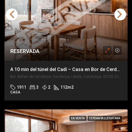
RESERVADA
A 10 min del túnel del Cadí – Casa en Bor de Cerdanya
Bor, Bellver de Cerdanya, Cerdanya, Lleida, Catalunya, 25720, España
1911
3
2
112
m2
CASA
EN VENTA
CERDANYA LLEIDATANA