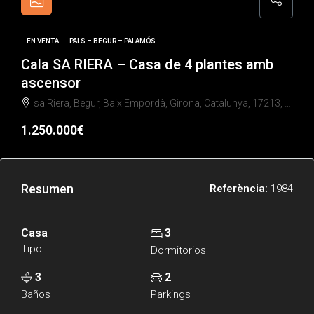
EN VENTA
PALS – BEGUR – PALAMÓS
Cala SA RIERA – Casa de 4 plantes amb
ascensor
sa Riera, Begur, Baix Empordà, Girona, Catalunya, 17213, España
1.250.000€
Resumen
Referència:
1984
Casa
3
Tipo
Dormitorios
3
2
Baños
Parkings