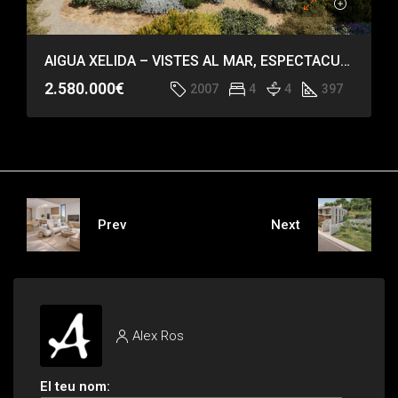
AIGUA XELIDA – VISTES AL MAR, ESPECTACULAR CASA
2.580.000€
2007
4
4
397
Prev
Next
Alex Ros
El teu nom: