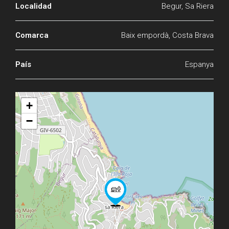
Localidad
Begur, Sa Riera
Comarca
Baix empordà, Costa Brava
País
Espanya
+
−