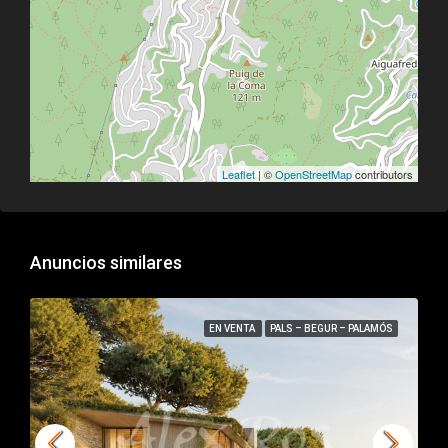
Leaflet
| ©
OpenStreetMap
contributors
Anuncios similares
EN VENTA
PALS – BEGUR – PALAMÓS