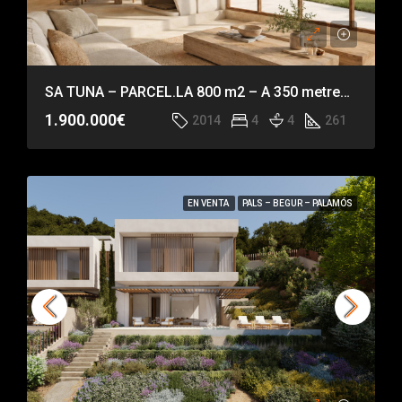
SA TUNA – PARCEL.LA 800 m2 – A 350 metres de la platja de Sa Tuna
1.900.000€
2014
4
4
261
EN VENTA
PALS – BEGUR – PALAMÓS