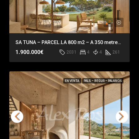
SA TUNA – PARCEL.LA 800 m2 – A 350 metres de la platja de Sa Tuna
1.900.000€
2031
4
4
261
EN VENTA
PALS – BEGUR – PALAMÓS