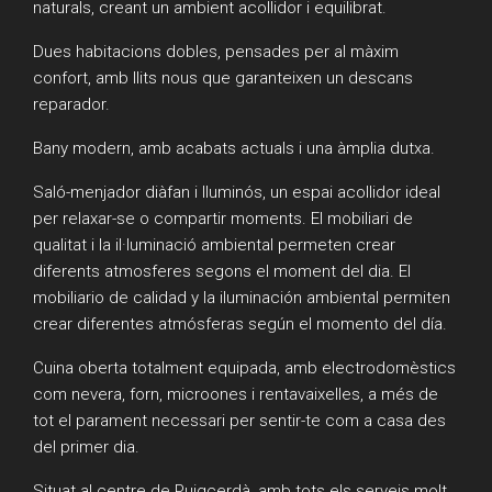
naturals, creant un ambient acollidor i equilibrat.
Dues habitacions dobles, pensades per al màxim
confort, amb llits nous que garanteixen un descans
reparador.
Bany modern, amb acabats actuals i una àmplia dutxa.
Saló-menjador diàfan i lluminós, un espai acollidor ideal
per relaxar-se o compartir moments. El mobiliari de
qualitat i la il·luminació ambiental permeten crear
diferents atmosferes segons el moment del dia. El
mobiliario de calidad y la iluminación ambiental permiten
crear diferentes atmósferas según el momento del día.
Cuina oberta totalment equipada, amb electrodomèstics
com nevera, forn, microones i rentavaixelles, a més de
tot el parament necessari per sentir-te com a casa des
del primer dia.
Situat al centre de Puigcerdà, amb tots els serveis molt