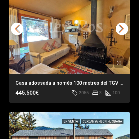
Casa adossada a només 100 metres del TGV de La Masella
445.500€
2055
3
100
EN VENTA
CERDANYA - BCN - L'OBAGA