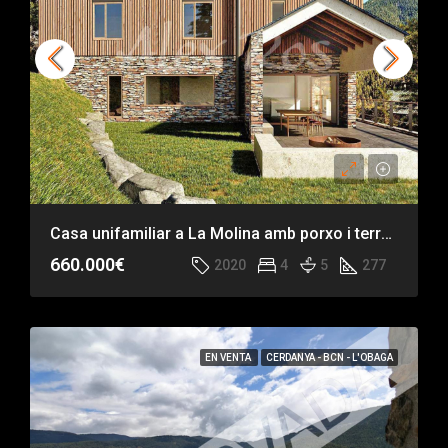
Casa unifamiliar a La Molina amb porxo i terrassa
660.000€
2020
4
5
277
EN VENTA
CERDANYA - BCN - L'OBAGA