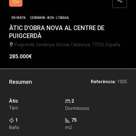
EN VENTA
CERDANYA - BCN - L'OBAGA
ÀTIC D’OBRA NOVA AL CENTRE DE
PUIGCERDÀ
Puigcerdà, Cerdanya, Girona, Catalunya, 17520, España
285.000€
Resumen
Referència:
1925
Àtic
2
Tipo
Dormitorios
1
75
Baño
m2