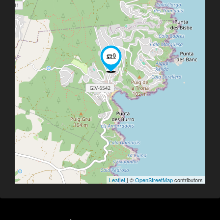
Leaflet
| ©
OpenStreetMap
contributors