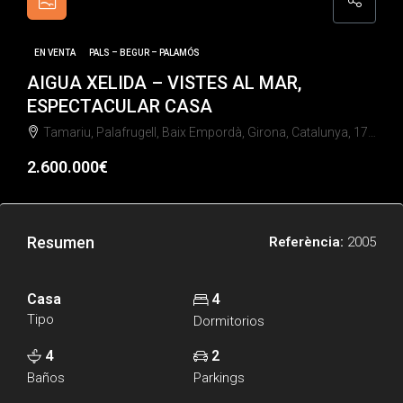
EN VENTA
PALS – BEGUR – PALAMÓS
AIGUA XELIDA – VISTES AL MAR,
ESPECTACULAR CASA
Tamariu, Palafrugell, Baix Empordà, Girona, Catalunya, 17212, España
2.600.000€
Resumen
Referència:
2005
Casa
4
Tipo
Dormitorios
4
2
Baños
Parkings