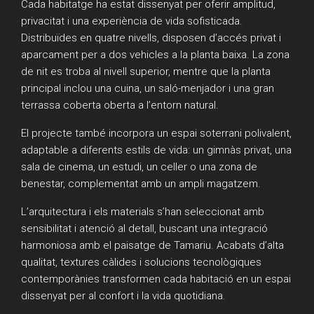
Cada habitatge ha estat dissenyat per oferir amplitud,
privacitat i una experiència de vida sofisticada.
Distribuïdes en quatre nivells, disposen d’accés privat i
aparcament per a dos vehicles a la planta baixa. La zona
de nit es troba al nivell superior, mentre que la planta
principal inclou una cuina, un saló-menjador i una gran
terrassa coberta oberta a l’entorn natural.
El projecte també incorpora un espai soterrani polivalent,
adaptable a diferents estils de vida: un gimnàs privat, una
sala de cinema, un estudi, un celler o una zona de
benestar, complementat amb un ampli magatzem.
L’arquitectura i els materials s’han seleccionat amb
sensibilitat i atenció al detall, buscant una integració
harmoniosa amb el paisatge de Tamariu. Acabats d’alta
qualitat, textures càlides i solucions tecnològiques
contemporànies transformen cada habitació en un espai
dissenyat per al confort i la vida quotidiana.