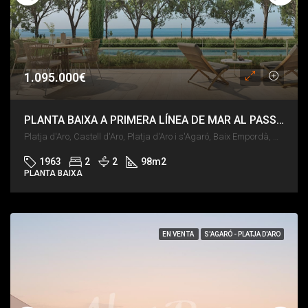
1.095.000€
PLANTA BAIXA A PRIMERA LÍNEA DE MAR AL PASSEIG MARÍTIM DE PLATJA D’ARO
Platja d'Aro, Castell d'Aro, Platja d'Aro i s'Agaró, Baix Empordà, Girona, Catalunya, 17248, España
1963
2
2
98
m2
PLANTA BAIXA
EN VENTA
S'AGARÓ - PLATJA D'ARO