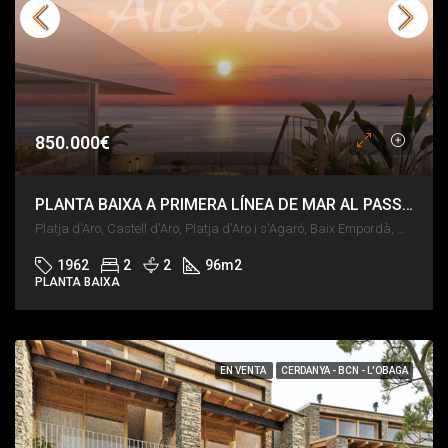
850.000€
PLANTA BAIXA A PRIMERA LÍNEA DE MAR AL PASSEIG MARÍTIM DE PLATJA D’ARO
Platja d'Aro, Castell d'Aro, Platja d'Aro i s'Agaró, Baix Empordà, Girona, Catalunya, 17248, España
1962
2
2
96
m2
PLANTA BAIXA
EN VENTA
CERDANYA - BCN - L'OBAGA