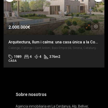
2.000.000€
Arquitectura, llum i calma: una casa única a la Costa Brava
Calonge, Calonge i Sant Antoni, Baix Empordà, Girona, Catalunya, 17251, España
1989
4
4
376
m2
CASA
Sobre nosotros
Agencia inmobiliaria en La Cerdanya, Alp, Bellver,