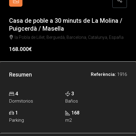
Casa de poble a 30 minuts de La Molina /
Puigcerdà / Masella
la Pobla de Lillet, Berguedà, Barcelona, Catalunya, España
168.000€
Resumen
Referència:
1916
4
3
Dormitorios
Baños
1
168
Parking
m2