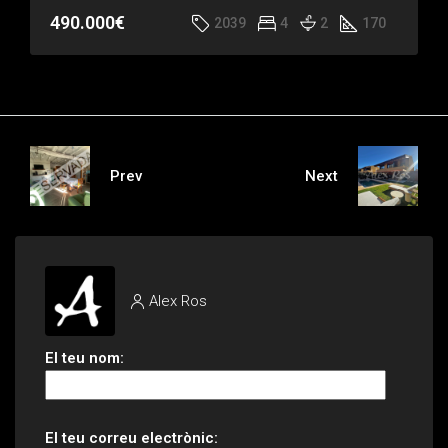
490.000€
2039
4
2
170
Prev
Next
Alex Ros
El teu nom:
El teu correu electrònic: