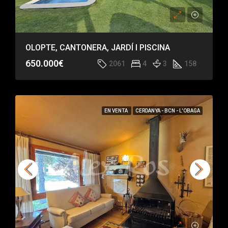
OLOPTE, CANTONERA, JARDÍ I PISCINA
650.000€
2061
4
3
158
EN VENTA
CERDANYA - BCN - L'OBAGA