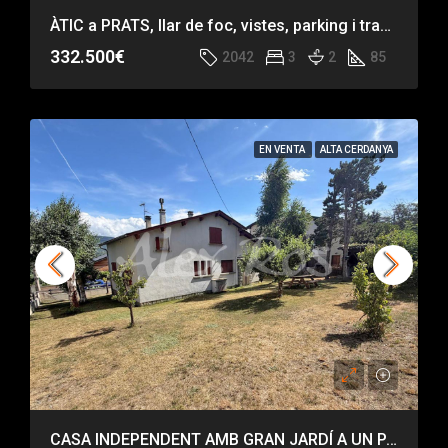
ÀTIC a PRATS, llar de foc, vistes, parking i traster
332.500€
2042
3
2
85
EN VENTA
ALTA CERDANYA
CASA INDEPENDENT AMB GRAN JARDÍ A UN PAS DE LLÍVIA