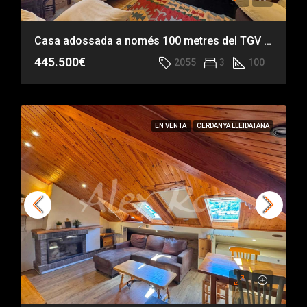
Casa adossada a només 100 metres del TGV de La Masella
445.500€
2055
3
100
EN VENTA
CERDANYA LLEIDATANA