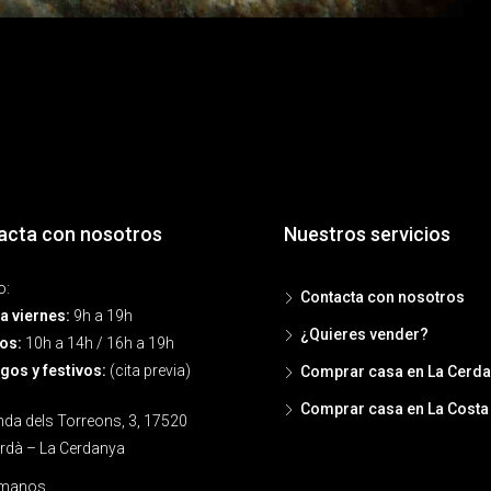
acta con nosotros
Nuestros servicios
o:
Contacta con nosotros
a viernes:
9h a 19h
¿Quieres vender?
os:
10h a 14h / 16h a 19h
os y festivos:
(cita previa)
Comprar casa en La Cerd
Comprar casa en La Costa
da dels Torreons, 3, 17520
rdà – La Cerdanya
ámanos